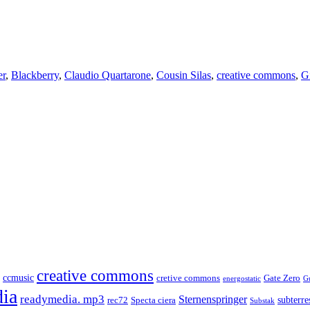
er
,
Blackberry
,
Claudio Quartarone
,
Cousin Silas
,
creative commons
,
G
creative commons
ccmusic
cretive commons
Gate Zero
energostatic
G
ia
readymedia. mp3
Sternenspringer
subterres
rec72
Specta ciera
Substak