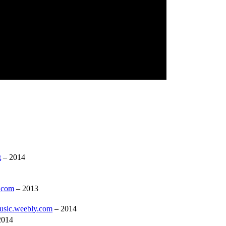
t
– 2014
y.com
– 2013
music.weebly.com
– 2014
2014