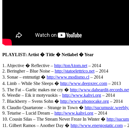
PLAYLIST: Artist � Title � Netlabel � Year
1. Abjective � Reflective –
http://tonAtom.net
– 2014
2. Beringher – Blue Noise –
http://statoelettrico.net
– 2014
3. Sonae – entmutigt �
http://www.modismo.cl
– 2014
4. Limb – While She Sleeps �
http://www.deepxrec.com
– 2013
5. The Fat – Garlic makes me cry �
http://www.daheardit-records.ne
6. Weedie – Eik ir motyvuokis –
http://www.kahvi.org
– 2014
7. Blackberry – Svens Sohn �
http://www.phonocake.org
– 2014
8. Claudio Quartarone – Strange in Town �
http://sucumusic.weebl
9. Tetarise – Lucid Dream –
http://www.kahvi.org
– 2014
10. Cousin Silas – The Stream Never Froze In Winter �
http://sucu
11. Gilbert Ramos – Another Day �
http://www.energostatic.com
– 