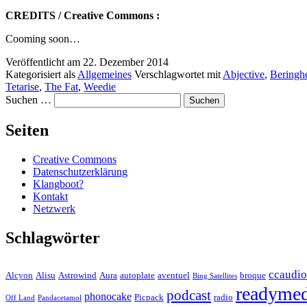
CREDITS / Creative Commons :
Cooming soon…
Veröffentlicht am
22. Dezember 2014
Kategorisiert als
Allgemeines
Verschlagwortet mit
Abjective
,
Beringh
Tetarise
,
The Fat
,
Weedie
Suchen …
Seiten
Creative Commons
Datenschutzerklärung
Klangboot?
Kontakt
Netzwerk
Schlagwörter
ccaudio
Alcyon
Alisu
Astrowind
Aura
autoplate
aventuel
broque
Bing Satellites
readymed
podcast
phonocake
Picpack
radio
Off Land
Pandacetamol