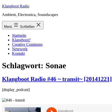
Zum
Klangboot Radio
Inhalt
Ambient, Electronica, Soundscapes
springen
Menü
Schließen
Startseite
Klangboot?
Creative Commons
Netzwerk
Kontakt
Schlagwort:
Sonae
Klangboot Radio #46 ~ transit~ [20141221]
[display_podcast]