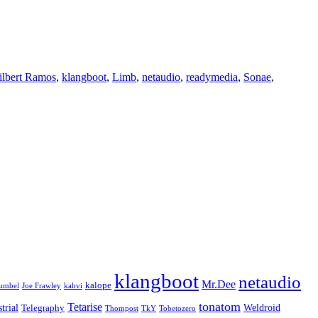
ilbert Ramos
,
klangboot
,
Limb
,
netaudio
,
readymedia
,
Sonae
,
klangboot
netaudio
Mr.Dee
kalope
umbel
Joe Frawley
kahvi
tonatom
Tetarise
trial
Weldroid
Telegraphy
Thompost
TkY
Tobetozero