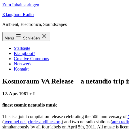
Zum Inhalt springen
Klangboot Radio
Ambient, Electronica, Soundscapes
Menü
Schließen
Startseite
Klangboot?
Creative Commons
Netzwerk
Kontakt
Kosmoraum VA Release – a netaudio trip i
12. Apr. 1961 + L
finest cosmic netaudio music
This is a joint compilation release celebrating the 50th anniversary of
(
aventuel.net
,
circlesandlines.org
) and two netradio stations (
aura radi
simultaneously by all four labels on April 5th, 2011. All music is li