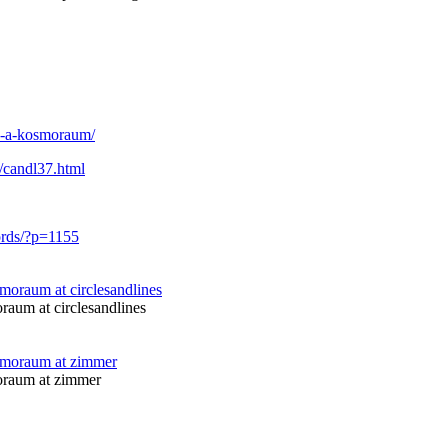
v-a-kosmoraum/
g/candl37.html
ords/?p=1155
aum at circlesandlines
raum at zimmer