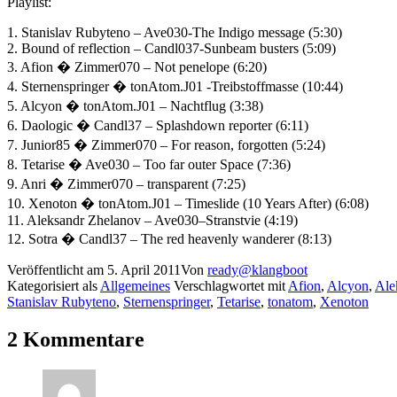
Playlist:
1. Stanislav Rubyteno – Ave030-The Indigo message (5:30)
2. Bound of reflection – Candl037-Sunbeam busters (5:09)
3. Afion � Zimmer070 – Not penelope (6:20)
4. Sternenspringer � tonAtom.J01 -Treibstoffmasse (10:44)
5. Alcyon � tonAtom.J01 – Nachtflug (3:38)
6. Daologic � Candl37 – Splashdown reporter (6:11)
7. Junior85 � Zimmer070 – For reason, forgotten (5:24)
8. Tetarise � Ave030 – Too far outer Space (7:36)
9. Anri � Zimmer070 – transparent (7:25)
10. Xenoton � tonAtom.J01 – Timeslide (10 Years After) (6:08)
11. Aleksandr Zhelanov – Ave030–Stranstvie (4:19)
12. Sotra � Candl37 – The red heavenly wanderer (8:13)
Veröffentlicht am
5. April 2011
Von
ready@klangboot
Kategorisiert als
Allgemeines
Verschlagwortet mit
Afion
,
Alcyon
,
Ale
Stanislav Rubyteno
,
Sternenspringer
,
Tetarise
,
tonatom
,
Xenoton
2 Kommentare