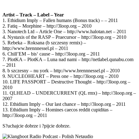
Artist – Track – Label – Year
1. Ethidium Imply – Fallen humans (Bonus track) – – 2011
2. Fatiq – Morphine – http://3loop.org – 2010
3. Nanotech Ltd – Article One – http://www.halotan.net – 2011
4. Nystaxis of the RASP – Praecursor – http://3loop.org – 2010
5. Rebeka – Roksana (b szczesny remix) –
http://www.brennnessel.pl – 2011
6. Chill’EM – bis‘ cause – http://3loop.org – 2011
7. PlotKA – PlotKA – Luna nad nami – http://netlabel.qunabu.com
– 2011
8. b szczesny – nu york – http://www.brennnessel.pl – 2010
9. NUCLEOHEART – Press one – http://3loop.org – 2010
10. LIFE PASSPORT – Destructive Thought – http://3loop.org –
2010
11. QLHEAD – UNDERCURRENT (QL rmx) – http://3loop.org –
2007
12. Ethidium Imply – Our last chance – http://3loop.org – 2011
13. Ethidium Imply – Homines caecos reddit cupiditas –
http://3loop.org – 2011
S?uchajcie dobrze i ?pijcie dobrze.