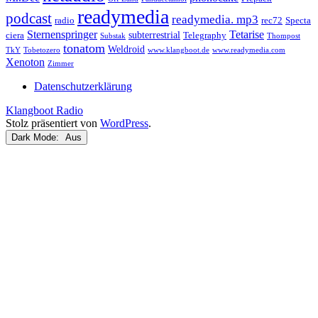
readymedia
podcast
readymedia. mp3
radio
rec72
Specta
Sternenspringer
Tetarise
subterrestrial
ciera
Telegraphy
Substak
Thompost
tonatom
Weldroid
TkY
Tobetozero
www.klangboot.de
www.readymedia.com
Xenoton
Zimmer
Datenschutzerklärung
Klangboot Radio
Stolz präsentiert von
WordPress
.
Dark Mode: