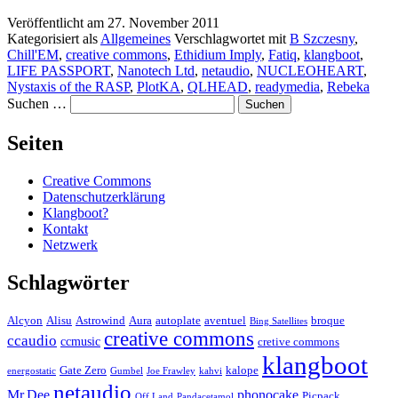
Veröffentlicht am
27. November 2011
Kategorisiert als
Allgemeines
Verschlagwortet mit
B Szczesny
,
Chill'EM
,
creative commons
,
Ethidium Imply
,
Fatiq
,
klangboot
,
LIFE PASSPORT
,
Nanotech Ltd
,
netaudio
,
NUCLEOHEART
,
Nystaxis of the RASP
,
PlotKA
,
QLHEAD
,
readymedia
,
Rebeka
Suchen …
Seiten
Creative Commons
Datenschutzerklärung
Klangboot?
Kontakt
Netzwerk
Schlagwörter
Alcyon
Alisu
Astrowind
Aura
autoplate
aventuel
broque
Bing Satellites
creative commons
ccaudio
ccmusic
cretive commons
klangboot
Gate Zero
kalope
energostatic
Gumbel
Joe Frawley
kahvi
netaudio
Mr.Dee
phonocake
Picpack
Off Land
Pandacetamol