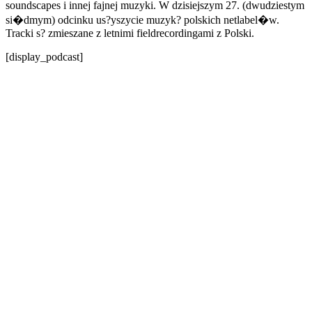
soundscapes i innej fajnej muzyki. W dzisiejszym 27. (dwudziestym
si�dmym) odcinku us?yszycie muzyk? polskich netlabel�w.
Tracki s? zmieszane z letnimi fieldrecordingami z Polski.
[display_podcast]