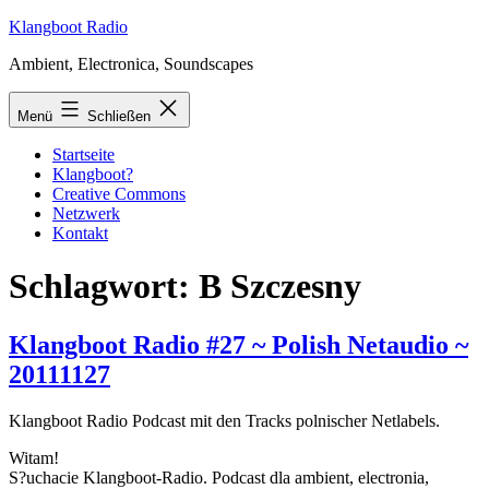
Zum
Klangboot Radio
Inhalt
Ambient, Electronica, Soundscapes
springen
Menü
Schließen
Startseite
Klangboot?
Creative Commons
Netzwerk
Kontakt
Schlagwort:
B Szczesny
Klangboot Radio #27 ~ Polish Netaudio ~
20111127
Klangboot Radio Podcast mit den Tracks polnischer Netlabels.
Witam!
S?uchacie Klangboot-Radio. Podcast dla ambient, electronia,