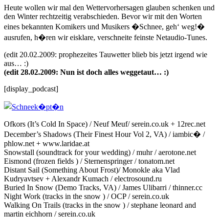
Heute wollen wir mal den Wettervorhersagen glauben schenken und
den Winter rechtzeitig verabschieden. Bevor wir mit den Worten
eines bekannten Komikers und Musikers �Schnee, geh‘ weg!�
ausrufen, h�ren wir eisklare, verschneite feinste Netaudio-Tunes.
(edit 20.02.2009: prophezeites Tauwetter blieb bis jetzt irgend wie
aus… :)
(edit 28.02.2009: Nun ist doch alles weggetaut… :)
[display_podcast]
Ofkors (It’s Cold In Space) / Neuf Meuf/ serein.co.uk + 12rec.net
December’s Shadows (Their Finest Hour Vol 2, VA) / iambic� /
phlow.net + www.laridae.at
Snowstall (soundtrack for your wedding) / muhr / aerotone.net
Eismond (frozen fields ) / Sternenspringer / tonatom.net
Distant Sail (Something About Frost)/ Monokle aka Vlad
Kudryavtsev + Alexandr Kumach / electrosound.ru
Buried In Snow (Demo Tracks, VA) / James Ulibarri / thinner.cc
Night Work (tracks in the snow ) / OCP / serein.co.uk
Walking On Trails (tracks in the snow ) / stephane leonard and
martin eichhorn / serein.co.uk