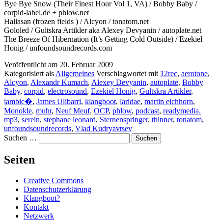
Bye Bye Snow (Their Finest Hour Vol 1, VA) / Bobby Baby /
corpid-label.de + phlow.net
Hallasan (frozen fields ) / Alcyon / tonatom.net
Gololed / Gultskra Artikler aka Alexey Devyanin / autoplate.net
The Breeze Of Hibernation (It’s Getting Cold Outside) / Ezekiel
Honig / unfoundsoundrecords.com
Veröffentlicht am
20. Februar 2009
Kategorisiert als
Allgemeines
Verschlagwortet mit
12rec
,
aerotone
,
Alcyon
,
Alexandr Kumach
,
Alexey Devyanin
,
autoplate
,
Bobby
Baby
,
corpid
,
electrosound
,
Ezekiel Honig
,
Gultskra Artikler
,
iambic�
,
James Ulibarri
,
klangboot
,
laridae
,
martin eichhorn
,
Monokle
,
muhr
,
Neuf Meuf
,
OCP
,
phlow
,
podcast
,
readymedia.
mp3
,
serein
,
stephane leonard
,
Sternenspringer
,
thinner
,
tonatom
,
unfoundsoundrecords
,
Vlad Kudryavtsev
Suchen …
Seiten
Creative Commons
Datenschutzerklärung
Klangboot?
Kontakt
Netzwerk