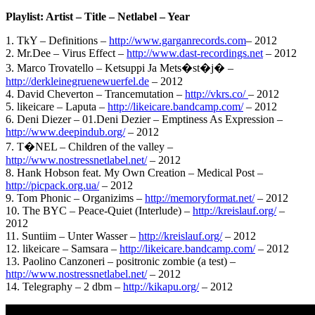
Playlist: Artist – Title – Netlabel – Year
1. TkY – Definitions –
http://www.garganrecords.com
– 2012
2. Mr.Dee – Virus Effect –
http://www.dast-recordings.net
– 2012
3. Marco Trovatello – Ketsuppi Ja Mets�st�j� –
http://derkleinegruenewuerfel.de
– 2012
4. David Cheverton – Trancemutation –
http://vkrs.co/
– 2012
5. likeicare – Laputa –
http://likeicare.bandcamp.com/
– 2012
6. Deni Diezer – 01.Deni Dezier – Emptiness As Expression –
http://www.deepindub.org/
– 2012
7. T�NEL – Children of the valley –
http://www.nostressnetlabel.net/
– 2012
8. Hank Hobson feat. My Own Creation – Medical Post –
http://picpack.org.ua/
– 2012
9. Tom Phonic – Organizims –
http://memoryformat.net/
– 2012
10. The BYC – Peace-Quiet (Interlude) –
http://kreislauf.org/
–
2012
11. Suntiim – Unter Wasser –
http://kreislauf.org/
– 2012
12. likeicare – Samsara –
http://likeicare.bandcamp.com/
– 2012
13. Paolino Canzoneri – positronic zombie (a test) –
http://www.nostressnetlabel.net/
– 2012
14. Telegraphy – 2 dbm –
http://kikapu.org/
– 2012