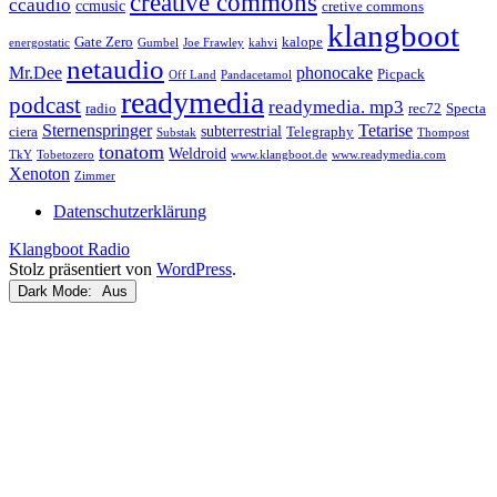
creative commons
ccaudio
ccmusic
cretive commons
klangboot
Gate Zero
kalope
energostatic
Gumbel
Joe Frawley
kahvi
netaudio
Mr.Dee
phonocake
Picpack
Off Land
Pandacetamol
readymedia
podcast
readymedia. mp3
radio
rec72
Specta
Sternenspringer
Tetarise
subterrestrial
ciera
Telegraphy
Substak
Thompost
tonatom
Weldroid
TkY
Tobetozero
www.klangboot.de
www.readymedia.com
Xenoton
Zimmer
Datenschutzerklärung
Klangboot Radio
Stolz präsentiert von
WordPress
.
Dark Mode: