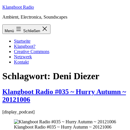
Zum
Klangboot Radio
Inhalt
Ambient, Electronica, Soundscapes
springen
Menü
Schließen
Startseite
Klangboot?
Creative Commons
Netzwerk
Kontakt
Schlagwort:
Deni Diezer
Klangboot Radio #035 ~ Hurry Autumn ~
20121006
[display_podcast]
Klangboot Radio #035 ~ Hurry Autumn ~ 20121006