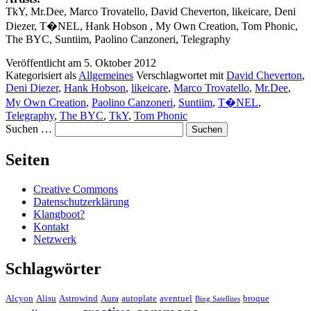
TkY, Mr.Dee, Marco Trovatello, David Cheverton, likeicare, Deni
Diezer, T�NEL, Hank Hobson , My Own Creation, Tom Phonic,
The BYC, Suntiim, Paolino Canzoneri, Telegraphy
Veröffentlicht am
5. Oktober 2012
Kategorisiert als
Allgemeines
Verschlagwortet mit
David Cheverton
,
Deni Diezer
,
Hank Hobson
,
likeicare
,
Marco Trovatello
,
Mr.Dee
,
My Own Creation
,
Paolino Canzoneri
,
Suntiim
,
T�NEL
,
Telegraphy
,
The BYC
,
TkY
,
Tom Phonic
Suchen …
Seiten
Creative Commons
Datenschutzerklärung
Klangboot?
Kontakt
Netzwerk
Schlagwörter
Alcyon
Alisu
Astrowind
Aura
autoplate
aventuel
broque
Bing Satellites