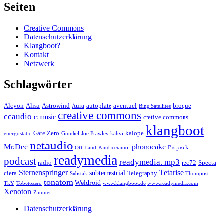
Seiten
Creative Commons
Datenschutzerklärung
Klangboot?
Kontakt
Netzwerk
Schlagwörter
Alcyon
Alisu
Astrowind
Aura
autoplate
aventuel
broque
Bing Satellites
creative commons
ccaudio
ccmusic
cretive commons
klangboot
Gate Zero
kalope
energostatic
Gumbel
Joe Frawley
kahvi
netaudio
Mr.Dee
phonocake
Picpack
Off Land
Pandacetamol
readymedia
podcast
readymedia. mp3
radio
rec72
Specta
Sternenspringer
Tetarise
subterrestrial
ciera
Telegraphy
Substak
Thompost
tonatom
Weldroid
TkY
Tobetozero
www.klangboot.de
www.readymedia.com
Xenoton
Zimmer
Datenschutzerklärung