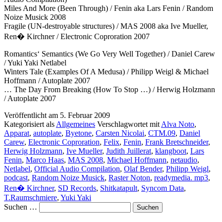
Miles And More (Been Through) / Fenin aka Lars Fenin / Random
Noize Musick 2008
Fragile (UN-destroyable structures) / MAS 2008 aka Ive Mueller,
Ren� Kirchner / Electronic Coproration 2007
Romantics‘ Semantics (We Go Very Well Together) / Daniel Carew
/ Yuki Yaki Netlabel
Winters Tale (Examples Of A Medusa) / Philipp Weigl & Michael
Hoffmann / Autoplate 2007
… The Day From Breaking (How To Stop …) / Herwig Holzmann
/ Autoplate 2007
Veröffentlicht am
5. Februar 2009
Kategorisiert als
Allgemeines
Verschlagwortet mit
Alva Noto
,
Apparat
,
autoplate
,
Byetone
,
Carsten Nicolai
,
CTM.09
,
Daniel
Carew
,
Electronic Coproration
,
Felix
,
Fenin
,
Frank Bretschneider
,
Herwig Holzmann
,
Ive Mueller
,
Judith Juillerat
,
klangboot
,
Lars
Fenin
,
Marco Haas
,
MAS 2008
,
Michael Hoffmann
,
netaudio
,
Netlabel
,
Official Audio Compilation
,
Olaf Bender
,
Philipp Weigl
,
podcast
,
Random Noize Musick
,
Raster Noton
,
readymedia. mp3
,
Ren� Kirchner
,
SD Records
,
Shitkatapult
,
Syncom Data
,
T.Raumschmiere
,
Yuki Yaki
Suchen …