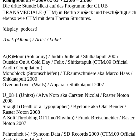
Klangboot #3 ~ 2009 02 05 ~ 22:00 – 23:00
Die dritte Stunde blickt auf das Programm der CLUB
TRANSMEDIALE (CTM) in Berlin zur�ck und besch�ftigt sich
ebenso wie CTM mit dem Thema Structures.
[display_podcast]
Track (Album) / Artist / Label
A(R)Mour (Soliloquy) / Judith Juillerat / Shitkatapult 2005
Outside On A Cold Day / Felix / Shitkatapult (CTM.09 Official
Audio Compilation)
Monoblock (Stromschleifen) / T.Raumschmiere aka Marco Haas /
Shitkatapult 2000
Over and over (Walls) / Apparat / Shitkatapult 2007
U_08-1 (Unitxt) / Alva Noto aka Carsten Nicolai / Raster Noton
2008
Straight (Death of a Typographer) / Byetone aka Olaf Bender /
Raster Noton 2008
A Soft Throbbing Of Time(Rhythm) / Frank Bretschneider / Raster
Noton 2007
Fahrenheit (-) / Syncom Data / SD Records 2009 (CTM.09 Official
Audio Compilation)