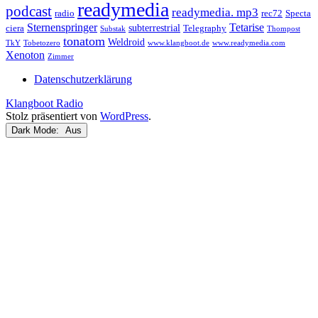
readymedia
podcast
readymedia. mp3
radio
rec72
Specta
Sternenspringer
Tetarise
subterrestrial
ciera
Telegraphy
Substak
Thompost
tonatom
Weldroid
TkY
Tobetozero
www.klangboot.de
www.readymedia.com
Xenoton
Zimmer
Datenschutzerklärung
Klangboot Radio
Stolz präsentiert von
WordPress
.
Dark Mode: