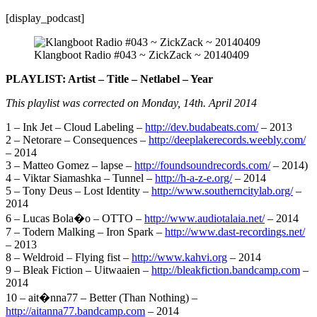
[display_podcast]
Klangboot Radio #043 ~ ZickZack ~ 20140409
PLAYLIST: Artist – Title – Netlabel – Year
This playlist was corrected on Monday, 14th. April 2014
1 – Ink Jet – Cloud Labeling –
http://dev.budabeats.com/
– 2013
2 – Netorare – Consequences –
http://deeplakerecords.weebly.com/
– 2014
3 – Matteo Gomez – lapse –
http://foundsoundrecords.com/
– 2014)
4 – Viktar Siamashka – Tunnel –
http://h-a-z-e.org/
– 2014
5 – Tony Deus – Lost Identity –
http://www.southerncitylab.org/
–
2014
6 – Lucas Bola�o – OTTO –
http://www.audiotalaia.net/
– 2014
7 – Todern Malking – Iron Spark –
http://www.dast-recordings.net/
– 2013
8 – Weldroid – Flying fist –
http://www.kahvi.org
– 2014
9 – Bleak Fiction – Uitwaaien –
http://bleakfiction.bandcamp.com
–
2014
10 – ait�nna77 – Better (Than Nothing) –
http://aitanna77.bandcamp.com
– 2014