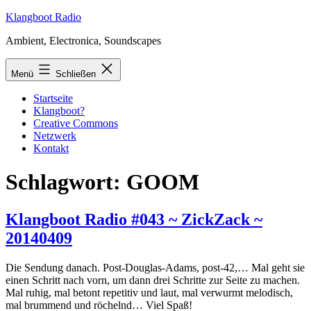
Zum
Klangboot Radio
Inhalt
Ambient, Electronica, Soundscapes
springen
Menü
Schließen
Startseite
Klangboot?
Creative Commons
Netzwerk
Kontakt
Schlagwort:
GOOM
Klangboot Radio #043 ~ ZickZack ~
20140409
Die Sendung danach. Post-Douglas-Adams, post-42,… Mal geht sie
einen Schritt nach vorn, um dann drei Schritte zur Seite zu machen.
Mal ruhig, mal betont repetitiv und laut, mal verwurmt melodisch,
mal brummend und röchelnd… Viel Spaß!