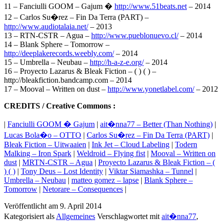
11 – Fanciulli GOOM – Gajum �
http://www.51beats.net
– 2014
12 – Carlos Su�rez – Fin Da Terra (PART) –
http://www.audiotalaia.net/
– 2013
13 – RTN-CSTR – Agua –
http://www.pueblonuevo.cl/
– 2014
14 – Blank Sphere – Tomorrow –
http://deeplakerecords.weebly.com/
– 2014
15 – Umbrella – Neubau –
http://h-a-z-e.org/
– 2014
16 – Proyecto Lazarus & Bleak Fiction – ( ) ( ) –
http://bleakfiction.bandcamp.com – 2014
17 – Mooval – Written on dust –
http://www.yonetlabel.com/
– 2012
CREDITS / Creative Commons :
|
Fanciulli GOOM � Gajum
|
ait�nna77 – Better (Than Nothing)
|
Lucas Bola�o – OTTO
|
Carlos Su�rez – Fin Da Terra (PART)
|
Bleak Fiction – Uitwaaien
|
Ink Jet – Cloud Labeling
|
Todern
Malking – Iron Spark
|
Weldroid – Flying fist
|
Mooval – Written on
dust
|
MRTN-CSTR – Agua
|
Proyecto Lazarus & Bleak Fiction – (
) ( )
|
Tony Deus – Lost Identity
|
Viktar Siamashka – Tunnel
|
Umbrella – Neubau
|
matteo gomez – lapse
|
Blank Sphere –
Tomorrow
|
Netorare – Consequences
|
Veröffentlicht am
9. April 2014
Kategorisiert als
Allgemeines
Verschlagwortet mit
ait�nna77
,