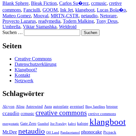
Blank Sphere
,
Bleak Fiction
,
Carlos Su�rez
,
ccmusic
,
cretive
commons
,
Fanciulli
,
GOOM
,
Ink Jet
,
klangboot
,
Lucas Bola�o
,
Matteo Gomez
,
Mooval
,
MRTN-CSTR
,
netaudio
,
Netorare
,
Proyecto Lazarus
,
readymedia
,
Todern Malking
,
Tony Deus
,
Umbrella
,
Viktar Siamashka
,
Weldroid
Suchen …
Seiten
Creative Commons
Datenschutzerklärung
Klangboot?
Kontakt
Netzwerk
Schlagwörter
Alcyon
Alisu
Astrowind
Aura
autoplate
aventuel
broque
Bing Satellites
creative commons
ccaudio
ccmusic
cretive commons
klangboot
Gate Zero
kalope
energostatic
Gumbel
Joe Frawley
kahvi
netaudio
Mr.Dee
phonocake
Picpack
Off Land
Pandacetamol