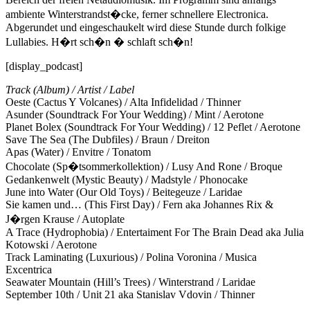
ambiente Winterstrandst�cke, ferner schnellere Electronica.
Abgerundet und eingeschaukelt wird diese Stunde durch folkige
Lullabies. H�rt sch�n � schlaft sch�n!
[display_podcast]
Track (Album) / Artist / Label
Oeste (Cactus Y Volcanes) / Alta Infidelidad / Thinner
Asunder (Soundtrack For Your Wedding) / Mint / Aerotone
Planet Bolex (Soundtrack For Your Wedding) / 12 Peflet / Aerotone
Save The Sea (The Dubfiles) / Braun / Dreiton
Apas (Water) / Envitre / Tonatom
Chocolate (Sp�tsommerkollektion) / Lusy And Rone / Broque
Gedankenwelt (Mystic Beauty) / Madstyle / Phonocake
June into Water (Our Old Toys) / Beitegeuze / Laridae
Sie kamen und… (This First Day) / Fern aka Johannes Rix &
J�rgen Krause / Autoplate
A Trace (Hydrophobia) / Entertaiment For The Brain Dead aka Julia
Kotowski / Aerotone
Track Laminating (Luxurious) / Polina Voronina / Musica
Excentrica
Seawater Mountain (Hill’s Trees) / Winterstrand / Laridae
September 10th / Unit 21 aka Stanislav Vdovin / Thinner