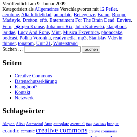
Veröffentlicht am
9. Januar 2009
Kategorisiert als
Allgemeines
Verschlagwortet mit
12 Peflet
,
aerotone
,
Alta Infidelidad
,
autoplate
,
Beitegeuze
,
Braun
,
Broque
Madstyle
,
Dreiton
,
eftb
,
Entertaiment For The Brain Dead
,
Envitre
,
Fern
,
J�rgen Krause
,
Johannes Rix
,
Julia Kotowski
,
klangboot
,
laridae
,
Lucy And Rone
,
Mint
,
Musica Excentrica
,
phonocake
,
podcast
,
Polina Voronina
,
readymedia. mp3
,
Stanislav Vdovin
,
thinner
,
tonatom
,
Unit 21
,
Winterstrand
Suchen …
Seiten
Creative Commons
Datenschutzerklärung
Klangboot?
Kontakt
Netzwerk
Schlagwörter
Alcyon
Alisu
Astrowind
Aura
autoplate
aventuel
broque
Bing Satellites
creative commons
ccaudio
ccmusic
cretive commons