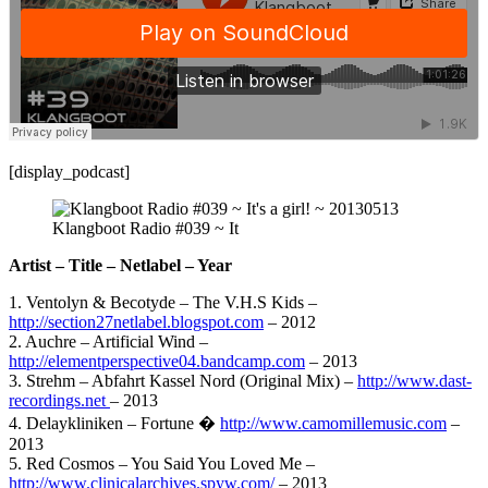
[display_podcast]
Klangboot Radio #039 ~ It
Artist – Title – Netlabel – Year
1. Ventolyn & Becotyde – The V.H.S Kids –
http://section27netlabel.blogspot.com
– 2012
2. Auchre – Artificial Wind –
http://elementperspective04.bandcamp.com
– 2013
3. Strehm – Abfahrt Kassel Nord (Original Mix) –
http://www.dast-
recordings.net
– 2013
4. Delaykliniken – Fortune �
http://www.camomillemusic.com
–
2013
5. Red Cosmos – You Said You Loved Me –
http://www.clinicalarchives.spyw.com/
– 2013