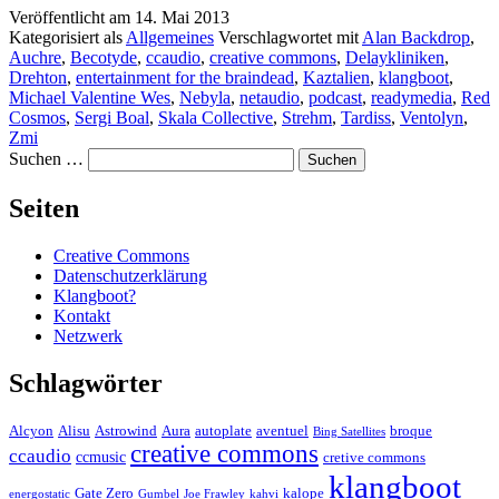
Veröffentlicht am
14. Mai 2013
Kategorisiert als
Allgemeines
Verschlagwortet mit
Alan Backdrop
,
Auchre
,
Becotyde
,
ccaudio
,
creative commons
,
Delaykliniken
,
Drehton
,
entertainment for the braindead
,
Kaztalien
,
klangboot
,
Michael Valentine Wes
,
Nebyla
,
netaudio
,
podcast
,
readymedia
,
Red
Cosmos
,
Sergi Boal
,
Skala Collective
,
Strehm
,
Tardiss
,
Ventolyn
,
Zmi
Suchen …
Seiten
Creative Commons
Datenschutzerklärung
Klangboot?
Kontakt
Netzwerk
Schlagwörter
Alcyon
Alisu
Astrowind
Aura
autoplate
aventuel
broque
Bing Satellites
creative commons
ccaudio
ccmusic
cretive commons
klangboot
Gate Zero
kalope
energostatic
Gumbel
Joe Frawley
kahvi