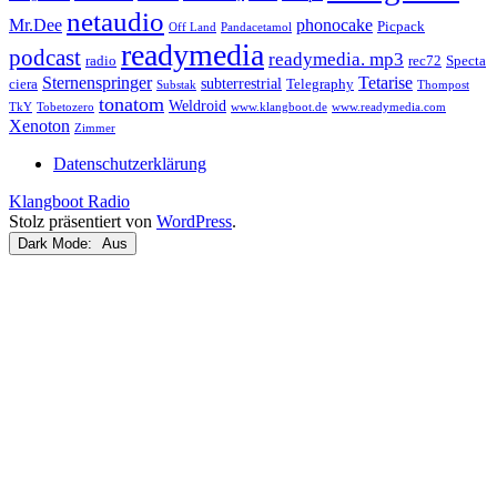
netaudio
Mr.Dee
phonocake
Picpack
Off Land
Pandacetamol
readymedia
podcast
readymedia. mp3
radio
rec72
Specta
Sternenspringer
Tetarise
subterrestrial
ciera
Telegraphy
Substak
Thompost
tonatom
Weldroid
TkY
Tobetozero
www.klangboot.de
www.readymedia.com
Xenoton
Zimmer
Datenschutzerklärung
Klangboot Radio
Stolz präsentiert von
WordPress
.
Dark Mode: