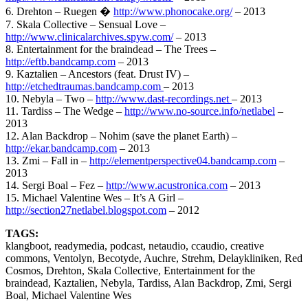
6. Drehton – Ruegen �
http://www.phonocake.org/
– 2013
7. Skala Collective – Sensual Love –
http://www.clinicalarchives.spyw.com/
– 2013
8. Entertainment for the braindead – The Trees –
http://eftb.bandcamp.com
– 2013
9. Kaztalien – Ancestors (feat. Drust IV) –
http://etchedtraumas.bandcamp.com
– 2013
10. Nebyla – Two –
http://www.dast-recordings.net
– 2013
11. Tardiss – The Wedge –
http://www.no-source.info/netlabel
–
2013
12. Alan Backdrop – Nohim (save the planet Earth) –
http://ekar.bandcamp.com
– 2013
13. Zmi – Fall in –
http://elementperspective04.bandcamp.com
–
2013
14. Sergi Boal – Fez –
http://www.acustronica.com
– 2013
15. Michael Valentine Wes – It’s A Girl –
http://section27netlabel.blogspot.com
– 2012
TAGS:
klangboot, readymedia, podcast, netaudio, ccaudio, creative
commons, Ventolyn, Becotyde, Auchre, Strehm, Delaykliniken, Red
Cosmos, Drehton, Skala Collective, Entertainment for the
braindead, Kaztalien, Nebyla, Tardiss, Alan Backdrop, Zmi, Sergi
Boal, Michael Valentine Wes