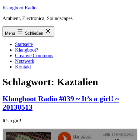
Zum
Klangboot Radio
Inhalt
Ambient, Electronica, Soundscapes
springen
Menü
Schließen
Startseite
Klangboot?
Creative Commons
Netzwerk
Kontakt
Schlagwort:
Kaztalien
Klangboot Radio #039 ~ It’s a girl! ~
20130513
It’s a girl!