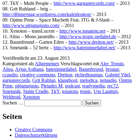
07. TkY – Multi People –
http://www.garganrecords.com/
– 2013
08. Grit Ruhland – brig –
http://d0nnerstag.wordpress.com/kaleidoskop/
– 2013
09. Optms Prme – Space Macbeth Feat. JTG & J-Slash –
http://www.pitjamajusto.com/
– 2011
10. Xenoton – transLucent –
http://www.tonatom.net
– 2013
11. Alisu – Mono jaramillo –
http://www.tropic-netlabel.de
– 2012
12. Baumfreund – Garten Eden –
http://www.dreiton.net/
– 2013
13. Smetanik – 52 hertz –
http://www.batenimnetlabel.net/
– 2013
Veröffentlicht am
23. August 2013
Kategorisiert als
Allgemeines
Verschlagwortet mit
Alec Troniq
,
Alisu
,
Arjun Asthana
,
batenimnetlabel
,
Baumfreund
,
broque
,
ccaudio
,
creative commons
,
Dreiton
,
etchedtraumas
,
Gabriel Vitel
,
garganrecords
,
Grit Ruhlan
,
klangboot
,
melodica
,
netaudio
,
Optms
Prme
,
pitjamajusto
,
Pleiades M
,
podcast
,
readymedia
,
rec72
,
Smetanik
,
Statiq Cradle
,
TkY
,
tonatom
,
tropic
,
Utu Lautturi
,
Weldroid
,
Xenoton
Suchen …
Seiten
Creative Commons
Datenschutzerklärung