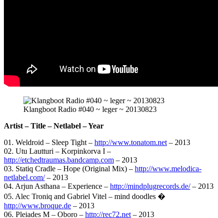
Klangboot Radio #040 ~ leger ~ 20130823
Artist – Title – Netlabel – Year
01. Weldroid – Sleep Tight –
http://www.tonatom.net
– 2013
02. Utu Lautturi – Korpinkorva I –
http://etchedtraumas.bandcamp.com
– 2013
03. Statiq Cradle – Hope (Original Mix) –
http://www.melodica-
netlabel.com/
– 2013
04. Arjun Asthana – Experience –
http://mindplugrecords.de/
– 2013
05. Alec Troniq and Gabriel Vitel – mind doodles �
http://www.broque.de
– 2013
06. Pleiades M – Oboro –
http://rec72.net
– 2013