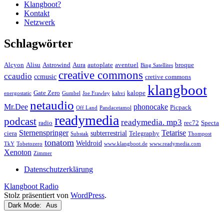
Klangboot?
Kontakt
Netzwerk
Schlagwörter
Alcyon
Alisu
Astrowind
Aura
autoplate
aventuel
broque
Bing Satellites
creative commons
ccaudio
ccmusic
cretive commons
klangboot
Gate Zero
kalope
energostatic
Gumbel
Joe Frawley
kahvi
netaudio
Mr.Dee
phonocake
Picpack
Off Land
Pandacetamol
readymedia
podcast
readymedia. mp3
radio
rec72
Specta
Sternenspringer
Tetarise
subterrestrial
ciera
Telegraphy
Substak
Thompost
tonatom
Weldroid
TkY
Tobetozero
www.klangboot.de
www.readymedia.com
Xenoton
Zimmer
Datenschutzerklärung
Klangboot Radio
Stolz präsentiert von
WordPress
.
Dark Mode: