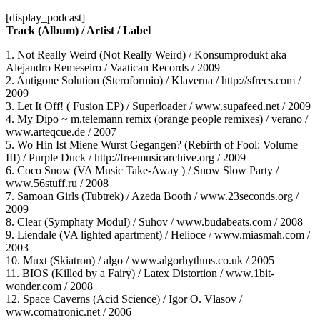
[display_podcast]
Track (Album) / Artist / Label
1. Not Really Weird (Not Really Weird) / Konsumprodukt aka
Alejandro Remeseiro / Vaatican Records / 2009
2. Antigone Solution (Steroformio) / Klaverna / http://sfrecs.com /
2009
3. Let It Off! ( Fusion EP) / Superloader / www.supafeed.net / 2009
4. My Dipo ~ m.telemann remix (orange people remixes) / verano /
www.arteqcue.de / 2007
5. Wo Hin Ist Miene Wurst Gegangen? (Rebirth of Fool: Volume
III) / Purple Duck / http://freemusicarchive.org / 2009
6. Coco Snow (VA Music Take-Away ) / Snow Slow Party /
www.56stuff.ru / 2008
7. Samoan Girls (Tubtrek) / Azeda Booth / www.23seconds.org /
2009
8. Clear (Symphaty Modul) / Suhov / www.budabeats.com / 2008
9. Liendale (VA lighted apartment) / Helioce / www.miasmah.com /
2003
10. Muxt (Skiatron) / algo / www.algorhythms.co.uk / 2005
11. BIOS (Killed by a Fairy) / Latex Distortion / www.1bit-
wonder.com / 2008
12. Space Caverns (Acid Science) / Igor O. Vlasov /
www.comatronic.net / 2006