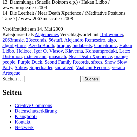
13. Dammlunga (Snaella Doktorn e.p.) / Hakan Lidbo /
www.broque.de / 2009
14. Die Leerheit / Near Death Xperience / (Meditative Positions
Tape 7) / www.2063music.de / 2008
Veröffentlicht am
14. Mai 2009
Kategorisiert als
Allgemeines
Verschlagwortet mit
1bit-wonder
,
2063music
,
23seconds
,
56stuff
,
Alejandro Remeseiro
,
algo
,
algorhythms
,
Azeda Booth
,
broque
,
budabeats
,
Comatronic
,
Hakan
Lidbo
,
Helioce
,
Igor O. Vlasov
,
Klaverna
,
Konsumprodukt
,
Latex
Distortion
,
m.telemann
,
miasmah
,
Near Death Xperience
,
orange
people
,
Purple Duck
,
Seond Family Records
,
sfrecs
,
Snow Slow
Party
,
Suhov
,
Superloader
,
suprafeed
,
Vaatican Records
,
verano
Arteqcue
Suchen …
Seiten
Creative Commons
Datenschutzerklärung
Klangboot?
Kontakt
Netzwerk