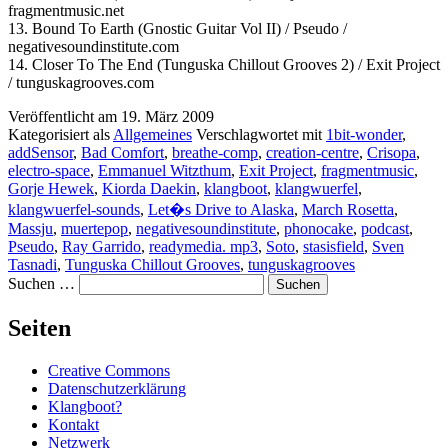
fragmentmusic.net
13. Bound To Earth (Gnostic Guitar Vol II) / Pseudo /
negativesoundinstitute.com
14. Closer To The End (Tunguska Chillout Grooves 2) / Exit Project
/ tunguskagrooves.com
Veröffentlicht am
19. März 2009
Kategorisiert als
Allgemeines
Verschlagwortet mit
1bit-wonder
,
addSensor
,
Bad Comfort
,
breathe-comp
,
creation-centre
,
Crisopa
,
electro-space
,
Emmanuel Witzthum
,
Exit Project
,
fragmentmusic
,
Gorje Hewek
,
Kiorda Daekin
,
klangboot
,
klangwuerfel
,
klangwuerfel-sounds
,
Let�s Drive to Alaska
,
March Rosetta
,
Massju
,
muertepop
,
negativesoundinstitute
,
phonocake
,
podcast
,
Pseudo
,
Ray Garrido
,
readymedia. mp3
,
Soto
,
stasisfield
,
Sven
Tasnadi
,
Tunguska Chillout Grooves
,
tunguskagrooves
Suchen …
Seiten
Creative Commons
Datenschutzerklärung
Klangboot?
Kontakt
Netzwerk