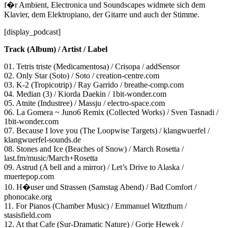
f�r Ambient, Electronica und Soundscapes widmete sich dem
Klavier, dem Elektropiano, der Gitarre und auch der Stimme.
[display_podcast]
Track (Album) / Artist / Label
01. Tetris triste (Medicamentosa) / Crisopa / addSensor
02. Only Star (Soto) / Soto / creation-centre.com
03. K-2 (Tropicotrip) / Ray Garrido / breathe-comp.com
04. Median (3) / Kiorda Daekin / 1bit-wonder.com
05. Atnite (Industree) / Massju / electro-space.com
06. La Gomera ~ Juno6 Remix (Collected Works) / Sven Tasnadi /
1bit-wonder.com
07. Because I love you (The Loopwise Targets) / klangwuerfel /
klangwuerfel-sounds.de
08. Stones and Ice (Beaches of Snow) / March Rosetta /
last.fm/music/March+Rosetta
09. Astrud (A bell and a mirror) / Let’s Drive to Alaska /
muertepop.com
10. H�user und Strassen (Samstag Abend) / Bad Comfort /
phonocake.org
11. For Pianos (Chamber Music) / Emmanuel Witzthum /
stasisfield.com
12. At that Cafe (Sur-Dramatic Nature) / Gorje Hewek /