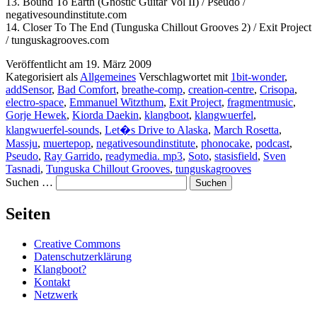
13. Bound To Earth (Gnostic Guitar Vol II) / Pseudo /
negativesoundinstitute.com
14. Closer To The End (Tunguska Chillout Grooves 2) / Exit Project
/ tunguskagrooves.com
Veröffentlicht am
19. März 2009
Kategorisiert als
Allgemeines
Verschlagwortet mit
1bit-wonder
,
addSensor
,
Bad Comfort
,
breathe-comp
,
creation-centre
,
Crisopa
,
electro-space
,
Emmanuel Witzthum
,
Exit Project
,
fragmentmusic
,
Gorje Hewek
,
Kiorda Daekin
,
klangboot
,
klangwuerfel
,
klangwuerfel-sounds
,
Let�s Drive to Alaska
,
March Rosetta
,
Massju
,
muertepop
,
negativesoundinstitute
,
phonocake
,
podcast
,
Pseudo
,
Ray Garrido
,
readymedia. mp3
,
Soto
,
stasisfield
,
Sven
Tasnadi
,
Tunguska Chillout Grooves
,
tunguskagrooves
Suchen …
Seiten
Creative Commons
Datenschutzerklärung
Klangboot?
Kontakt
Netzwerk