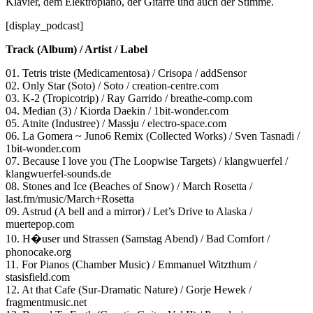
Klavier, dem Elektropiano, der Gitarre und auch der Stimme.
[display_podcast]
Track (Album) / Artist / Label
01. Tetris triste (Medicamentosa) / Crisopa / addSensor
02. Only Star (Soto) / Soto / creation-centre.com
03. K-2 (Tropicotrip) / Ray Garrido / breathe-comp.com
04. Median (3) / Kiorda Daekin / 1bit-wonder.com
05. Atnite (Industree) / Massju / electro-space.com
06. La Gomera ~ Juno6 Remix (Collected Works) / Sven Tasnadi /
1bit-wonder.com
07. Because I love you (The Loopwise Targets) / klangwuerfel /
klangwuerfel-sounds.de
08. Stones and Ice (Beaches of Snow) / March Rosetta /
last.fm/music/March+Rosetta
09. Astrud (A bell and a mirror) / Let’s Drive to Alaska /
muertepop.com
10. H�user und Strassen (Samstag Abend) / Bad Comfort /
phonocake.org
11. For Pianos (Chamber Music) / Emmanuel Witzthum /
stasisfield.com
12. At that Cafe (Sur-Dramatic Nature) / Gorje Hewek /
fragmentmusic.net