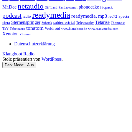
netaudio
Mr.Dee
phonocake
Picpack
Off Land
Pandacetamol
readymedia
podcast
readymedia. mp3
radio
rec72
Specta
Sternenspringer
Tetarise
subterrestrial
ciera
Telegraphy
Substak
Thompost
tonatom
Weldroid
TkY
Tobetozero
www.klangboot.de
www.readymedia.com
Xenoton
Zimmer
Datenschutzerklärung
Klangboot Radio
Stolz präsentiert von
WordPress
.
Dark Mode: