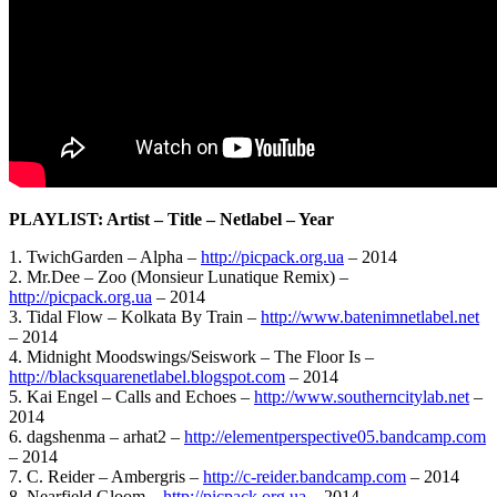
PLAYLIST: Artist – Title – Netlabel – Year
1. TwichGarden – Alpha –
http://picpack.org.ua
– 2014
2. Mr.Dee – Zoo (Monsieur Lunatique Remix) –
http://picpack.org.ua
– 2014
3. Tidal Flow – Kolkata By Train –
http://www.batenimnetlabel.net
– 2014
4. Midnight Moodswings/Seiswork – The Floor Is –
http://blacksquarenetlabel.blogspot.com
– 2014
5. Kai Engel – Calls and Echoes –
http://www.southerncitylab.net
–
2014
6. dagshenma – arhat2 –
http://elementperspective05.bandcamp.com
– 2014
7. C. Reider – Ambergris –
http://c-reider.bandcamp.com
– 2014
8. Nearfield Gloom –
http://picpack.org.ua
– 2014