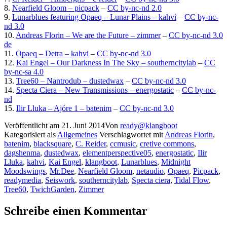
8.
Nearfield Gloom – picpack
–
CC by-nc-nd 2.0
9.
Lunarblues featuring Opaeq – Lunar Plains – kahvi
–
CC by-nc-
nd 3.0
10.
Andreas Florin – We are the Future – zimmer
–
CC by-nc-nd 3.0
de
11.
Opaeq – Detra – kahvi
–
CC by-nc-nd 3.0
12.
Kai Engel – Our Darkness In The Sky – southerncitylab
–
CC
by-nc-sa 4.0
13.
Tree60 – Nantrodub – dustedwax
–
CC by-nc-nd 3.0
14.
Specta Ciera – New Transmissions – energostatic
–
CC by-nc-
nd
15.
Ilir Lluka – Ajóre 1 – batenim
–
CC by-nc-nd 3.0
Veröffentlicht am
21. Juni 2014
Von
ready@klangboot
Kategorisiert als
Allgemeines
Verschlagwortet mit
Andreas Florin
,
batenim
,
blacksquare
,
C. Reider
,
ccmusic
,
cretive commons
,
dagshenma
,
dustedwax
,
elementperspective05
,
energostatic
,
Ilir
Lluka
,
kahvi
,
Kai Engel
,
klangboot
,
Lunarblues
,
Midnight
Moodswings
,
Mr.Dee
,
Nearfield Gloom
,
netaudio
,
Opaeq
,
Picpack
,
readymedia
,
Seiswork
,
southerncitylab
,
Specta ciera
,
Tidal Flow
,
Tree60
,
TwichGarden
,
Zimmer
Schreibe einen Kommentar