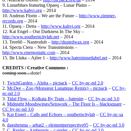
9. Lunarblues featuring Opaeq – Lunar Plains –
http://www.kahvi.org
– 2014
10. Andreas Florin – We are the Future –
http://www.zimmer-
records.org
– 2014
11. Opaeq – Detra –
http://www.kahvi.org
– 2014
12. Kai Engel – Our Darkness In The Sky –
http://www.southerncitylab.net
– 2014
13. Tree60 – Nantrodub –
http://dustedwax.org
– 2014
14. Specta Ciera – New Transmissions –
http://www.energostatic.com
– 2014
15. Ilir Lluka – Ajóre 1 –
http://www.batenimnetlabel.net
– 2014
CREDITS / Creative Commons :
coming soon…
done!
1.
TwichGarden – Alpha – picpack
–
CC by-nc-nd 2.0
2.
Mr.Dee – Zoo (Monsieur Lunatique Remix) – picpack
–
CC by-
nc-nd 2.0
3.
Tidal Flow – Kolkata By Train – batenim
–
CC by-nc-nd 3.0
4.
Midnight Moodswings/Seiswork – The Floor Is – blacksquare
–
CC by-nc-nd 3.0
5.
Kai Engel – Calls and Echoes – southerncitylab
–
CC by-nc-sa
4.0
6.
dagshenma – arhat2 – elementperspective05
–
CC by-nc-nd 3.0
7.
C. Reider – Ambergris – c-reider
–
CC by-nc-nd 3.0