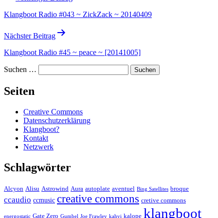
Klangboot Radio #043 ~ ZickZack ~ 20140409
Nächster Beitrag
Klangboot Radio #45 ~ peace ~ [20141005]
Suchen …
Seiten
Creative Commons
Datenschutzerklärung
Klangboot?
Kontakt
Netzwerk
Schlagwörter
Alcyon
Alisu
Astrowind
Aura
autoplate
aventuel
broque
Bing Satellites
creative commons
ccaudio
ccmusic
cretive commons
klangboot
Gate Zero
kalope
energostatic
Gumbel
Joe Frawley
kahvi