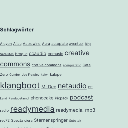
Schlagwörter
Alcyon
Alisu
Astrowind
Aura
autoplate
aventuel
Bing
creative
ccaudio
ccmusic
broque
Satellites
commons
cretive commons
Gate
energostatic
Zero
kalope
Gumbel
Joe Frawley
kahvi
klangboot
netaudio
Mr.Dee
Off
podcast
phonocake
Picpack
Land
Pandacetamol
readymedia
readymedia. mp3
radio
Sternenspringer
rec72
Specta ciera
Substak