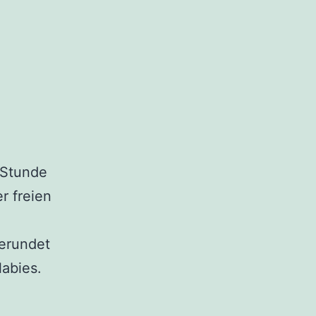
 Stunde
r freien
gerundet
labies.