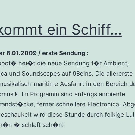
kommt ein Schiff…
er 8.01.2009 / erste Sendung :
oot� hei�t die neue Sendung f�r Ambient,
ica und Soundscapes auf 98eins. Die allererste
 musikalisch-maritime Ausfahrt in den Bereich de
omusik. Im Programm sind anfangs ambiente
randst�cke, ferner schnellere Electronica. Ab
eschaukelt wird diese Stunde durch folkige Lul
h�n � schlaft sch�n!