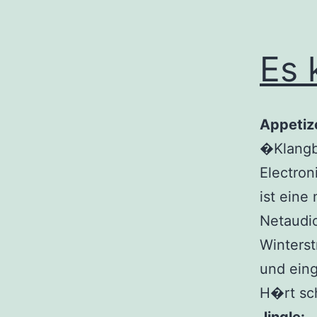
Es 
Appetiz
�Klangb
Electron
ist eine
Netaudi
Winterst
und eing
H�rt sc