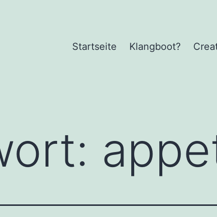
Startseite
Klangboot?
Crea
wort:
appet