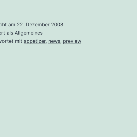
icht am
22. Dezember 2008
ert als
Allgemeines
wortet mit
appetizer
,
news
,
preview