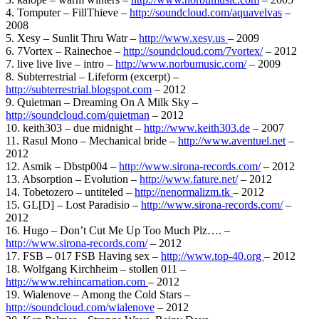
4. Tomputer – FillThieve –
http://soundcloud.com/aquavelvas
–
2008
5. Xesy – Sunlit Thru Watr –
http://www.xesy.us
– 2009
6. 7Vortex – Rainechoe –
http://soundcloud.com/7vortex/
– 2012
7. live live live – intro –
http://www.norbumusic.com/
– 2009
8. Subterrestrial – Lifeform (excerpt) –
http://subterrestrial.blogspot.com
– 2012
9. Quietman – Dreaming On A Milk Sky –
http://soundcloud.com/quietman
– 2012
10. keith303 – due midnight –
http://www.keith303.de
– 2007
11. Rasul Mono – Mechanical bride –
http://www.aventuel.net
–
2012
12. Asmik – Dbstp004 –
http://www.sirona-records.com/
– 2012
13. Absorption – Evolution –
http://www.fature.net/
– 2012
14. Tobetozero – untiteled –
http://nenormalizm.tk
– 2012
15. GL[D] – Lost Paradisio –
http://www.sirona-records.com/
–
2012
16. Hugo – Don’t Cut Me Up Too Much Plz…. –
http://www.sirona-records.com/
– 2012
17. FSB – 017 FSB Having sex –
http://www.top-40.org
– 2012
18. Wolfgang Kirchheim – stollen 011 –
http://www.rehincarnation.com
– 2012
19. Wialenove – Among the Cold Stars –
http://soundcloud.com/wialenove
– 2012