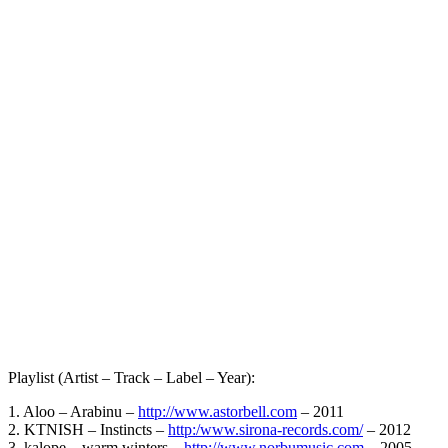
Playlist (Artist – Track – Label – Year):
1. Aloo – Arabinu –
http://www.astorbell.com
– 2011
2. KTNISH – Instincts –
http:/www.sirona-records.com/
– 2012
3. kalope – warm winters –
http://www.norbumusic.com
– 2005