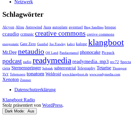
Netzwerk
Schlagwörter
Alcyon
Alisu
Astrowind
Aura
autoplate
aventuel
broque
Bing Satellites
creative commons
ccaudio
ccmusic
cretive commons
klangboot
Gate Zero
kalope
energostatic
Gumbel
Joe Frawley
kahvi
netaudio
Mr.Dee
phonocake
Picpack
Off Land
Pandacetamol
readymedia
podcast
readymedia. mp3
radio
rec72
Specta
Sternenspringer
Tetarise
subterrestrial
ciera
Telegraphy
Substak
Thompost
tonatom
Weldroid
TkY
Tobetozero
www.klangboot.de
www.readymedia.com
Xenoton
Zimmer
Datenschutzerklärung
Klangboot Radio
Stolz präsentiert von
WordPress
.
Dark Mode: