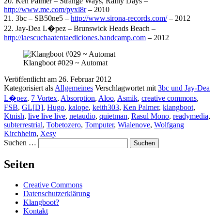
20. Ken Palmer – Strange Ways, Rainy Days –
http://www.me.com/pyxl8r
– 2010
21. 3bc – SB50ne5 –
http://www.sirona-records.com/
– 2012
22. Jay-Dea L�pez – Brunswick Heads Beach –
http://laescuchaatentaediciones.bandcamp.com
– 2012
Klangboot #029 ~ Automat
Veröffentlicht am
26. Februar 2012
Kategorisiert als
Allgemeines
Verschlagwortet mit
3bc und Jay-Dea
L�pez
,
7 Vortex
,
Absorption
,
Aloo
,
Asmik
,
creative commons
,
FSB
,
GL[D]
,
Hugo
,
kalope
,
keith303
,
Ken Palmer
,
klangboot
,
Ktnish
,
live live live
,
netaudio
,
quietman
,
Rasul Mono
,
readymedia
,
subterrestrial
,
Tobetozero
,
Tomputer
,
Wialenove
,
Wolfgang
Kirchheim
,
Xesy
Suchen …
Seiten
Creative Commons
Datenschutzerklärung
Klangboot?
Kontakt