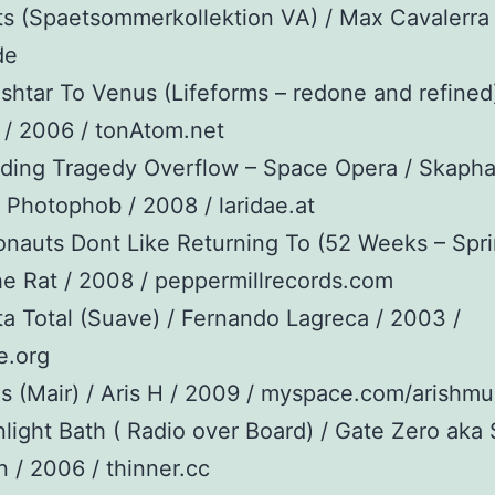
ts (Spaetsommerkollektion VA) / Max Cavalerra 
de
Ishtar To Venus (Lifeforms – redone and refined)
 / 2006 / tonAtom.net
nding Tragedy Overflow – Space Opera / Skaph
 Photophob / 2008 / laridae.at
nauts Dont Like Returning To (52 Weeks – Spri
e Rat / 2008 / peppermillrecords.com
ta Total (Suave) / Fernando Lagreca / 2003 /
e.org
s (Mair) / Aris H / 2009 / myspace.com/arishmu
light Bath ( Radio over Board) / Gate Zero aka 
 / 2006 / thinner.cc