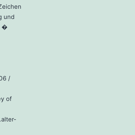
Zeichen
g und
g �
06 /
y of
alter-