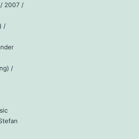
/ 2007 /
 /
ander
ng) /
sic
Stefan