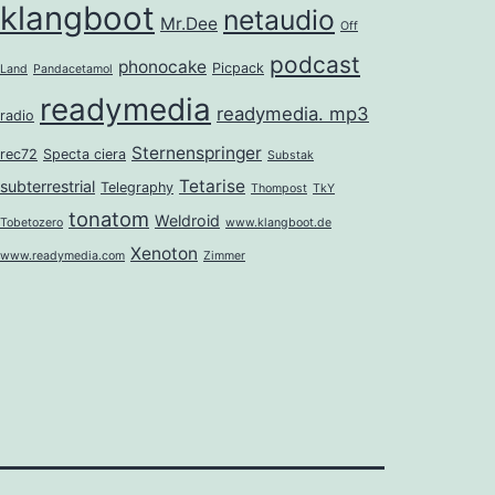
klangboot
netaudio
Mr.Dee
Off
podcast
phonocake
Picpack
Land
Pandacetamol
readymedia
readymedia. mp3
radio
Sternenspringer
rec72
Specta ciera
Substak
Tetarise
subterrestrial
Telegraphy
Thompost
TkY
tonatom
Weldroid
Tobetozero
www.klangboot.de
Xenoton
www.readymedia.com
Zimmer