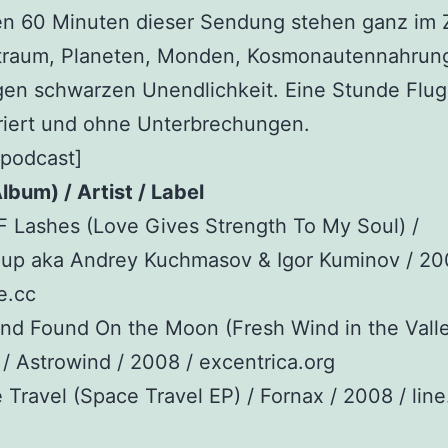
n 60 Minuten dieser Sendung stehen ganz im 
traum, Planeten, Monden, Kosmonautennahrun
gen schwarzen Unendlichkeit. Eine Stunde Flu
iert und ohne Unterbrechungen.
_podcast]
lbum) / Artist / Label
 F Lashes (Love Gives Strength To My Soul) /
oup aka Andrey Kuchmasov & Igor Kuminov / 20
e.cc
and Found On the Moon (Fresh Wind in the Valle
/ Astrowind / 2008 / excentrica.org
 Travel (Space Travel EP) / Fornax / 2008 / line.