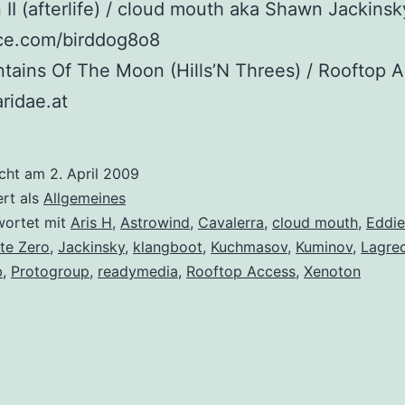
 II (afterlife) / cloud mouth aka Shawn Jackins
ce.com/birddog8o8
tains Of The Moon (Hills’N Threes) / Rooftop A
aridae.at
icht am
2. April 2009
ert als
Allgemeines
wortet mit
Aris H
,
Astrowind
,
Cavalerra
,
cloud mouth
,
Eddie
te Zero
,
Jackinsky
,
klangboot
,
Kuchmasov
,
Kuminov
,
Lagre
b
,
Protogroup
,
readymedia
,
Rooftop Access
,
Xenoton