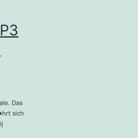
MP3
E
ale. Das
hrt sich
ij