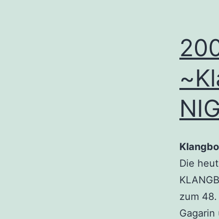
200
~Kl
NI
Klangbo
Die heut
KLANGBOO
zum 48. 
Gagarin 