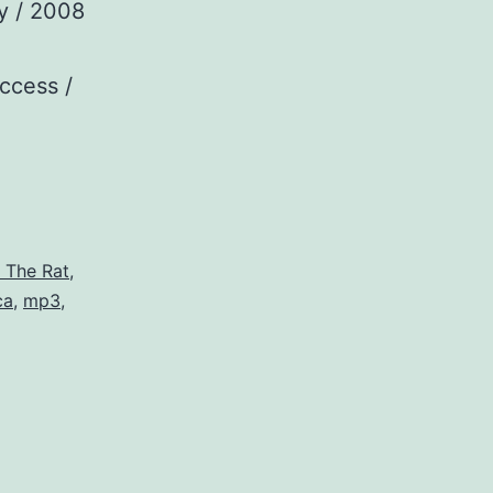
ky / 2008
ccess /
 The Rat
,
ca
,
mp3
,