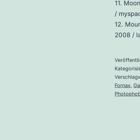
11. Moon
/ myspa
12. Moun
2008 / l
Veröffentl
Kategorisi
Verschlag
Fornax
,
Ga
Photopho