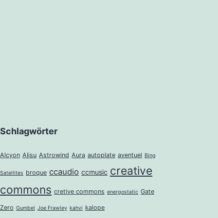
Schlagwörter
Alcyon
Alisu
Astrowind
Aura
autoplate
aventuel
Bing
creative
ccaudio
ccmusic
broque
Satellites
commons
cretive commons
Gate
energostatic
Zero
kalope
Gumbel
Joe Frawley
kahvi