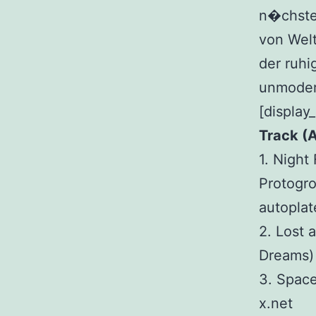
n�chste
von Wel
der ruhi
unmoder
[display
Track (A
1. Night
Protogr
autoplat
2. Lost 
Dreams) 
3. Space
x.net