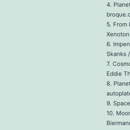
4. Plane
broque.
5. From 
Xenoton
6. Impe
Skanks /
7. Cosmo
Eddie Th
8. Plane
autoplat
9. Space
10. Moon
Biermann