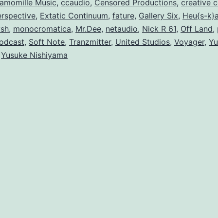
amomille Music
,
ccaudio
,
Censored Productions
,
creative
erspective
,
Extatic Continuum
,
fature
,
Gallery Six
,
Heu{s-k}
vsh
,
monocromatica
,
Mr.Dee
,
netaudio
,
Nick R 61
,
Off Land
,
odcast
,
Soft Note
,
Tranzmitter
,
United Studios
,
Voyager
,
Yu
,
Yusuke Nishiyama