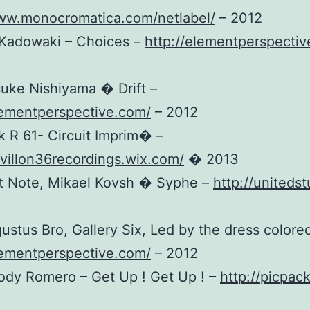
www.monocromatica.com/netlabel/
– 2012
 Kadowaki – Choices –
http://elementperspecti
uke Nishiyama � Drift –
lementperspective.com/
– 2012
k R 61- Circuit Imprim� –
avillon36recordings.wix.com/
� 2013
ft Note, Mikael Kovsh � Syphe –
http://unitedst
ustus Bro, Gallery Six, Led by the dress colored
lementperspective.com/
– 2012
ody Romero – Get Up ! Get Up ! –
http://picpack