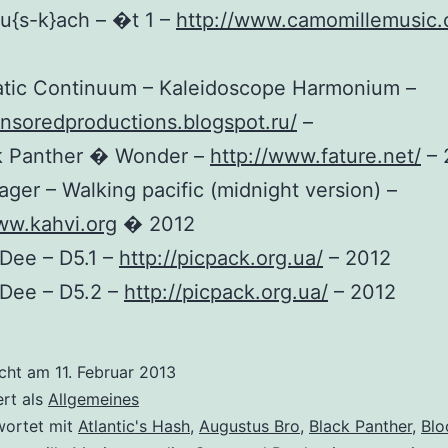
u{s-k}ach – �t 1 –
http://www.camomillemusic
tatic Continuum – Kaleidoscope Harmonium –
ensoredproductions.blogspot.ru/
–
ck Panther � Wonder –
http://www.fature.net/
– 
ager – Walking pacific (midnight version) –
ww.kahvi.org
� 2012
 Dee – D5.1 –
http://picpack.org.ua/
– 2012
 Dee – D5.2 –
http://picpack.org.ua/
– 2012
icht am
11. Februar 2013
ert als
Allgemeines
wortet mit
Atlantic's Hash
,
Augustus Bro
,
Black Panther
,
Blo