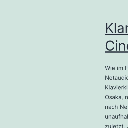
Kla
Cin
Wie im F
Netaudio
Klavierk
Osaka, 
nach New
unaufhal
zuletzt.