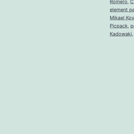
Romero
,
C
element p
Mikael Ko
Picpack
,
p
Kadowaki