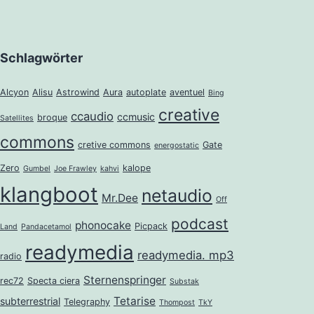
Schlagwörter
Alcyon
Alisu
Astrowind
Aura
autoplate
aventuel
Bing
creative
ccaudio
ccmusic
broque
Satellites
commons
cretive commons
Gate
energostatic
Zero
kalope
Gumbel
Joe Frawley
kahvi
klangboot
netaudio
Mr.Dee
Off
podcast
phonocake
Picpack
Land
Pandacetamol
readymedia
readymedia. mp3
radio
Sternenspringer
rec72
Specta ciera
Substak
Tetarise
subterrestrial
Telegraphy
Thompost
TkY