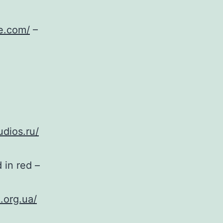
ve.com/
–
udios.ru/
 in red –
.org.ua/