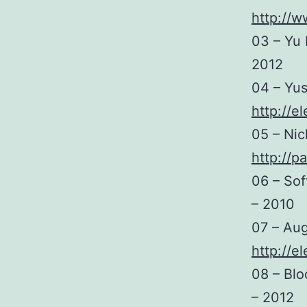
http://
03 – Yu
2012
04 – Yus
http://e
05 – Nic
http://p
06 – So
– 2010
07 – Aug
http://e
08 – Blo
– 2012