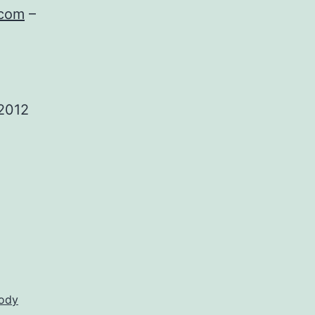
.com
–
2012
ody