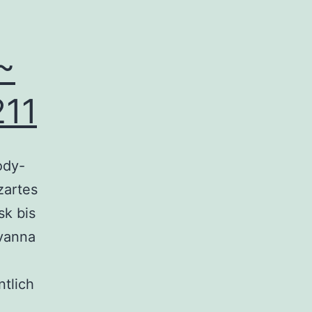
~
211
ody-
zartes
sk bis
avanna
ntlich