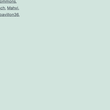
 commons
,
ach
,
Mahvi
,
pavillon36
,