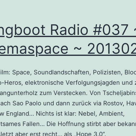
ngboot Radio #037 
emaspace ~ 20130
ilm: Space, Soundlandschaften, Polizisten, Blo
-Heros, elektronische Verfolgungsjagden und 
langunterholz zum Verstecken. Von Tscheljabin
nach Sao Paolo und dann zurück via Rostov, H
 England… Nichts ist klar: Nebel, Ambient,
tsames Fallen… Die Hoffnung stirbt aber bekan
 Jetzt aber erst recht… als „Hope 3.0“.