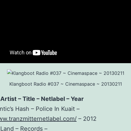
Klangboot Radio #037 ~ Cinemaspace ~ 20130211
 Artist – Title – Netlabel – Year
ntic’s Hash – Police In Kuait –
ww.tranzmitternetlabel.com/
– 2012
 Land – Records –