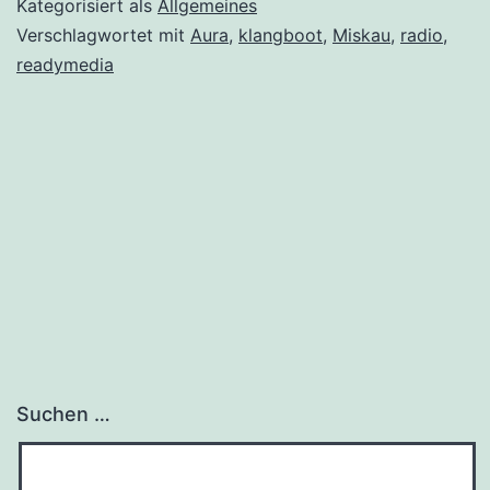
Kategorisiert als
Allgemeines
Verschlagwortet mit
Aura
,
klangboot
,
Miskau
,
radio
,
readymedia
Suchen …