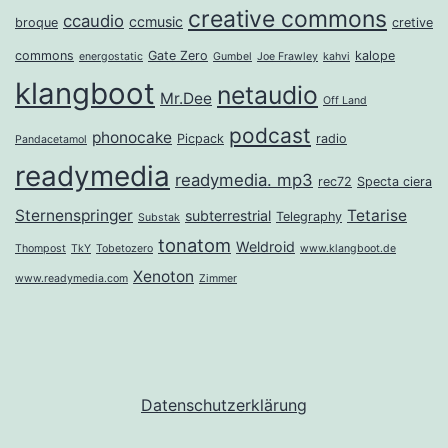
creative commons
ccaudio
ccmusic
broque
cretive
commons
Gate Zero
kalope
energostatic
Gumbel
Joe Frawley
kahvi
klangboot
netaudio
Mr.Dee
Off Land
podcast
phonocake
Picpack
radio
Pandacetamol
readymedia
readymedia. mp3
rec72
Specta ciera
Sternenspringer
Tetarise
subterrestrial
Telegraphy
Substak
tonatom
Weldroid
Thompost
TkY
Tobetozero
www.klangboot.de
Xenoton
www.readymedia.com
Zimmer
Datenschutzerklärung