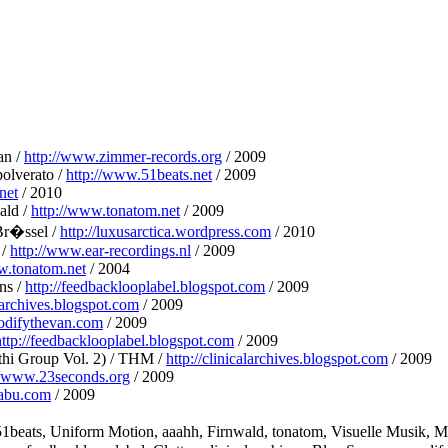
an /
http://www.zimmer-records.org
/ 2009
olverato /
http://www.51beats.net
/ 2009
net
/ 2010
ald /
http://www.tonatom.net
/ 2009
 Br�ssel /
http://luxusarctica.wordpress.com
/ 2010
 /
http://www.ear-recordings.nl
/ 2009
w.tonatom.net
/ 2004
ons /
http://feedbacklooplabel.blogspot.com
/ 2009
alarchives.blogspot.com
/ 2009
odifythevan.com
/ 2009
http://feedbacklooplabel.blogspot.com
/ 2009
thi Group Vol. 2) / THM /
http://clinicalarchives.blogspot.com
/ 2009
//www.23seconds.org
/ 2009
nabu.com
/ 2009
1beats, Uniform Motion, aaahh, Firnwald, tonatom, Visuelle Musik, Mat