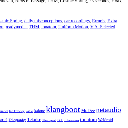
difythevan, Birds of Passage, THM, Cosmic Spring, 23 seconds, Hoax,
smic Spring
,
daily misconceptions
,
ear recordings
,
Errnois
,
Extra
bu
,
readymedia
,
THM
,
tonatom
,
Uniform Motion
,
V.A. Selected
klangboot
netaudio
Mr.Dee
kalope
umbel
Joe Frawley
kahvi
tonatom
Tetarise
trial
Weldroid
Telegraphy
Thompost
TkY
Tobetozero