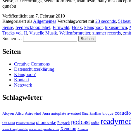
Sense, ear recordings, Wellenformreiter, Manifesto, daily misconcept
qunabu
Veröffentlicht am
7. Februar 2010
Kategorisiert als
Allgemeines
Verschlagwortet mit
23 seconds
,
51beat
Sense
,
feedbackloop label
,
Firnwald
,
Hoax
,
klangboot
,
luxusarctica
,
Tracks vol. II
,
Visuelle Musik
,
Wellenformreiter
,
zimmer records
,
zmi
Suchen …
Seiten
Creative Commons
Datenschutzerklärung
Klangboot?
Kontakt
Netzwerk
Schlagwörter
ccaudio
Alcyon
Alisu
Astrowind
Aura
autoplate
aventuel
broque
Bing Satellites
readymed
podcast
phonocake
Picpack
radio
Off Land
Pandacetamol
Xenoton
www.klangboot.de
www.readymedia.com
Zimmer