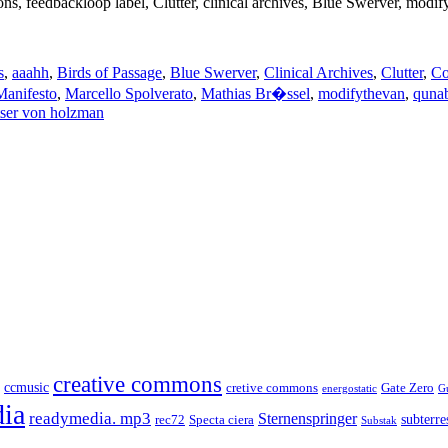
ions, feedbackloop label, Clutter, clinical archives, Blue Swerver, mo
s
,
aaahh
,
Birds of Passage
,
Blue Swerver
,
Clinical Archives
,
Clutter
,
Co
Manifesto
,
Marcello Spolverato
,
Mathias Br�ssel
,
modifythevan
,
quna
tser von holzman
creative commons
ccmusic
cretive commons
Gate Zero
energostatic
G
ia
readymedia. mp3
Sternenspringer
subterres
rec72
Specta ciera
Substak