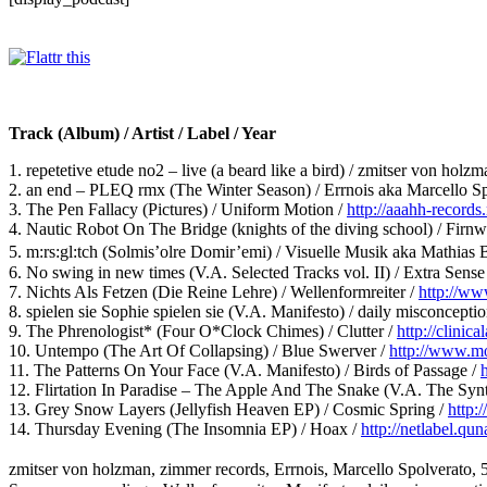
Track (Album) / Artist / Label / Year
1. repetetive etude no2 – live (a beard like a bird) / zmitser von holzm
2. an end – PLEQ rmx (The Winter Season) / Errnois aka Marcello Sp
3. The Pen Fallacy (Pictures) / Uniform Motion /
http://aaahh-records.
4. Nautic Robot On The Bridge (knights of the diving school) / Firnw
5. m:rs:gl:tch (Solmis’olre Domir’emi) / Visuelle Musik aka Mathias
6. No swing in new times (V.A. Selected Tracks vol. II) / Extra Sense
7. Nichts Als Fetzen (Die Reine Lehre) / Wellenformreiter /
http://ww
8. spielen sie Sophie spielen sie (V.A. Manifesto) / daily misconcepti
9. The Phrenologist* (Four O*Clock Chimes) / Clutter /
http://clinic
10. Untempo (The Art Of Collapsing) / Blue Swerver /
http://www.m
11. The Patterns On Your Face (V.A. Manifesto) / Birds of Passage /
12. Flirtation In Paradise – The Apple And The Snake (V.A. The Syn
13. Grey Snow Layers (Jellyfish Heaven EP) / Cosmic Spring /
http:
14. Thursday Evening (The Insomnia EP) / Hoax /
http://netlabel.qu
zmitser von holzman, zimmer records, Errnois, Marcello Spolverato, 5