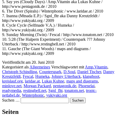
5. Say yes (Cloudy Days) / Amp.Vitamin aka Lukas Kuhne /
http://www.pentagonik.de / 2010
6. The Diver (Spirals) / Winterphonic / www.laridae.at / 2010
7. Inanna (Mtnada E.P.) / Sgnl_fltr aka Danny Kreutzfeldt /
http://www.yukiyaki.org / 2009
8. Cycle Cycle (Selfmade V.A.) / Humeka /
http://www.yukiyaki.org / 2009
9. Sunday Morning (Twin) / Fescal / http://www.tonatom.net / 2010
10. 5:28 (The Halpern Experiment) / Counterspark ??? Johnny
Utterback / http://www.restingbell.net / 2010
11. Gauche (The Giant Woods) / maps and diagrams /
http://www.yukiyaki.org / 2009
Veröffentlicht am
20. Juni 2010
Kategorisiert als
Allgemeines
Verschlagwortet mit
Amp.Vitamin
,
Christoph Schindling
,
Counterspark
,
D.Soul
,
Daniel Tischer
,
Danny
Kreutzfeldt
,
Fescal
,
Humeka
,
Johnny Utterback
,
klangboot
,
kreislauf.org
,
laridae.at
,
Lukas Kuhne
,
maps and diagrams
,
minlove.net
,
Morgan Packard
,
pentagonik.de
,
Phoenelai
,
readymedia
,
restingbell.net
,
Sgnl_fltr
,
tonatom.net
,
tropic-
netlabel.de
,
Winterphonic
,
yukiyaki.org
Suchen …
Seiten