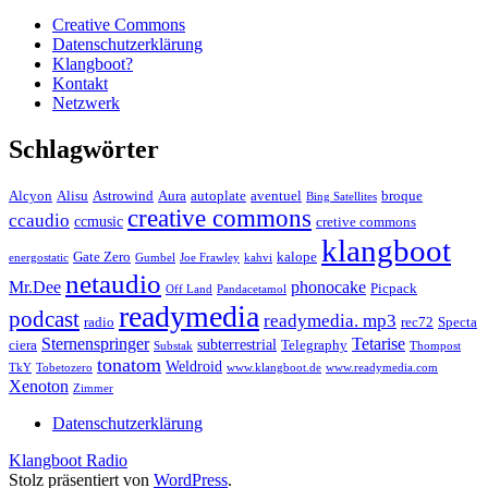
Creative Commons
Datenschutzerklärung
Klangboot?
Kontakt
Netzwerk
Schlagwörter
Alcyon
Alisu
Astrowind
Aura
autoplate
aventuel
broque
Bing Satellites
creative commons
ccaudio
ccmusic
cretive commons
klangboot
Gate Zero
kalope
energostatic
Gumbel
Joe Frawley
kahvi
netaudio
Mr.Dee
phonocake
Picpack
Off Land
Pandacetamol
readymedia
podcast
readymedia. mp3
radio
rec72
Specta
Sternenspringer
Tetarise
subterrestrial
ciera
Telegraphy
Substak
Thompost
tonatom
Weldroid
TkY
Tobetozero
www.klangboot.de
www.readymedia.com
Xenoton
Zimmer
Datenschutzerklärung
Klangboot Radio
Stolz präsentiert von
WordPress
.