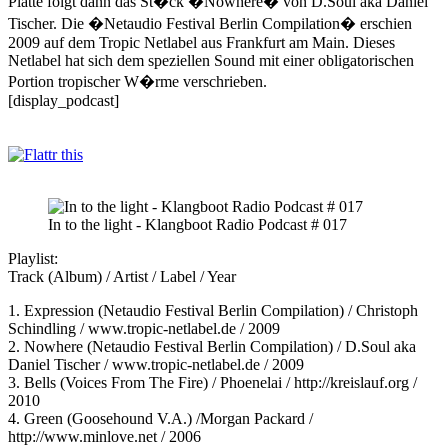
Platte folgt dann das St�ck �Nowhere� von D.Soul aka Daniel
Tischer. Die �Netaudio Festival Berlin Compilation� erschien
2009 auf dem Tropic Netlabel aus Frankfurt am Main. Dieses
Netlabel hat sich dem speziellen Sound mit einer obligatorischen
Portion tropischer W�rme verschrieben.
[display_podcast]
In to the light - Klangboot Radio Podcast # 017
Playlist:
Track (Album) / Artist / Label / Year
1. Expression (Netaudio Festival Berlin Compilation) / Christoph
Schindling / www.tropic-netlabel.de / 2009
2. Nowhere (Netaudio Festival Berlin Compilation) / D.Soul aka
Daniel Tischer / www.tropic-netlabel.de / 2009
3. Bells (Voices From The Fire) / Phoenelai / http://kreislauf.org /
2010
4. Green (Goosehound V.A.) /Morgan Packard /
http://www.minlove.net / 2006