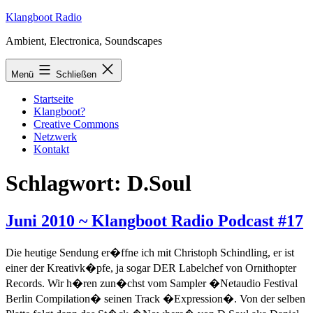
Zum
Klangboot Radio
Inhalt
Ambient, Electronica, Soundscapes
springen
Menü
Schließen
Startseite
Klangboot?
Creative Commons
Netzwerk
Kontakt
Schlagwort:
D.Soul
Juni 2010 ~ Klangboot Radio Podcast #17
Die heutige Sendung er�ffne ich mit Christoph Schindling, er ist
einer der Kreativk�pfe, ja sogar DER Labelchef von Ornithopter
Records. Wir h�ren zun�chst vom Sampler �Netaudio Festival
Berlin Compilation� seinen Track �Expression�. Von der selben