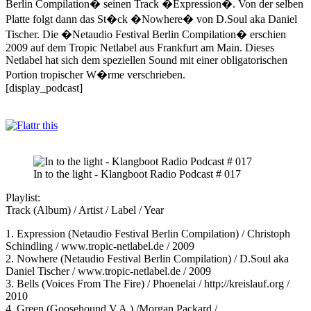
Berlin Compilation� seinen Track �Expression�. Von der selben
Platte folgt dann das St�ck �Nowhere� von D.Soul aka Daniel
Tischer. Die �Netaudio Festival Berlin Compilation� erschien
2009 auf dem Tropic Netlabel aus Frankfurt am Main. Dieses
Netlabel hat sich dem speziellen Sound mit einer obligatorischen
Portion tropischer W�rme verschrieben.
[display_podcast]
In to the light - Klangboot Radio Podcast # 017
Playlist:
Track (Album) / Artist / Label / Year
1. Expression (Netaudio Festival Berlin Compilation) / Christoph
Schindling / www.tropic-netlabel.de / 2009
2. Nowhere (Netaudio Festival Berlin Compilation) / D.Soul aka
Daniel Tischer / www.tropic-netlabel.de / 2009
3. Bells (Voices From The Fire) / Phoenelai / http://kreislauf.org /
2010
4. Green (Goosehound V.A.) /Morgan Packard /