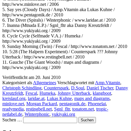
http://www.minlove.net / 2006
5. Say yes (Cloudy Days) / Amp.Vitamin aka Lukas Kuhne /
http://www.pentagonik.de / 2010
6. The Diver (Spirals) / Winterphonic / www.laridae.at / 2010
7. Inanna (Mtnada E.P.) / Sgnl_fltr aka Danny Kreutzfeldt /
http://www.yukiyaki.org / 2009
8. Cycle Cycle (Selfmade V.A.) / Humeka /
http://www.yukiyaki.org / 2009
9. Sunday Morning (Twin) / Fescal / http://www.tonatom.net / 2010
10. 5:28 (The Halpern Experiment) / Counterspark ??? Johnny
Utterback / http://www.restingbell.net / 2010
11. Gauche (The Giant Woods) / maps and diagrams /
http://www.yukiyaki.org / 2009
Veröffentlicht am
20. Juni 2010
Kategorisiert als
Allgemeines
Verschlagwortet mit
Amp.Vitamin
,
Christoph Schindling
,
Counterspark
,
D.Soul
,
Daniel Tischer
,
Danny
Kreutzfeldt
,
Fescal
,
Humeka
,
Johnny Utterback
,
klangboot
,
kreislauf.org
,
laridae.at
,
Lukas Kuhne
,
maps and diagrams
,
minlove.net
,
Morgan Packard
,
pentagonik.de
,
Phoenelai
,
readymedia
,
restingbell.net
,
Sgnl_fltr
,
tonatom.net
,
tropic-
netlabel.de
,
Winterphonic
,
yukiyaki.org
Suchen …