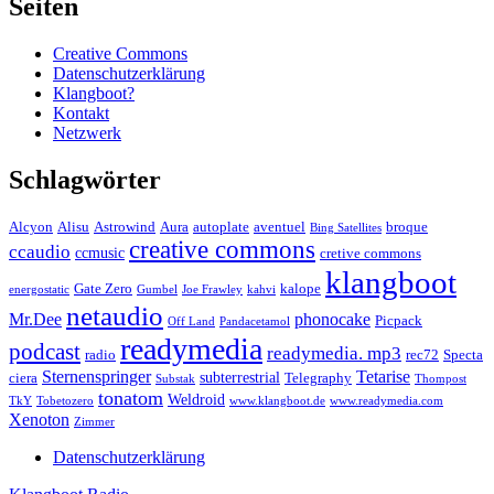
Seiten
Creative Commons
Datenschutzerklärung
Klangboot?
Kontakt
Netzwerk
Schlagwörter
Alcyon
Alisu
Astrowind
Aura
autoplate
aventuel
broque
Bing Satellites
creative commons
ccaudio
ccmusic
cretive commons
klangboot
Gate Zero
kalope
energostatic
Gumbel
Joe Frawley
kahvi
netaudio
Mr.Dee
phonocake
Picpack
Off Land
Pandacetamol
readymedia
podcast
readymedia. mp3
radio
rec72
Specta
Sternenspringer
Tetarise
subterrestrial
ciera
Telegraphy
Substak
Thompost
tonatom
Weldroid
TkY
Tobetozero
www.klangboot.de
www.readymedia.com
Xenoton
Zimmer
Datenschutzerklärung