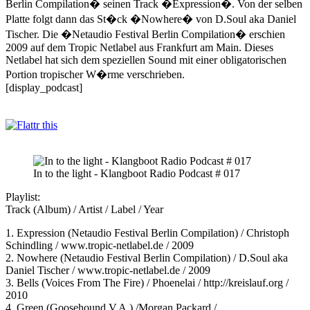
Berlin Compilation� seinen Track �Expression�. Von der selben
Platte folgt dann das St�ck �Nowhere� von D.Soul aka Daniel
Tischer. Die �Netaudio Festival Berlin Compilation� erschien
2009 auf dem Tropic Netlabel aus Frankfurt am Main. Dieses
Netlabel hat sich dem speziellen Sound mit einer obligatorischen
Portion tropischer W�rme verschrieben.
[display_podcast]
In to the light - Klangboot Radio Podcast # 017
Playlist:
Track (Album) / Artist / Label / Year
1. Expression (Netaudio Festival Berlin Compilation) / Christoph
Schindling / www.tropic-netlabel.de / 2009
2. Nowhere (Netaudio Festival Berlin Compilation) / D.Soul aka
Daniel Tischer / www.tropic-netlabel.de / 2009
3. Bells (Voices From The Fire) / Phoenelai / http://kreislauf.org /
2010
4. Green (Goosehound V.A.) /Morgan Packard /