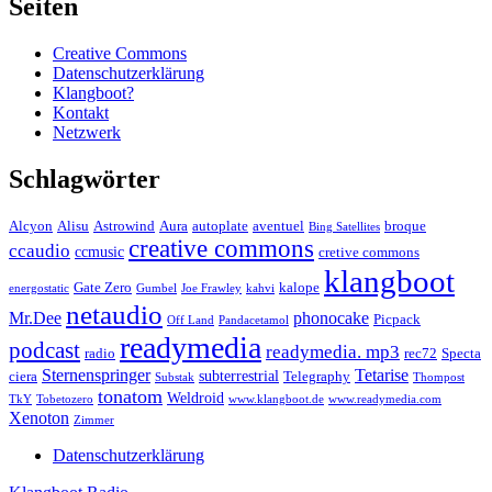
Seiten
Creative Commons
Datenschutzerklärung
Klangboot?
Kontakt
Netzwerk
Schlagwörter
Alcyon
Alisu
Astrowind
Aura
autoplate
aventuel
broque
Bing Satellites
creative commons
ccaudio
ccmusic
cretive commons
klangboot
Gate Zero
kalope
energostatic
Gumbel
Joe Frawley
kahvi
netaudio
Mr.Dee
phonocake
Picpack
Off Land
Pandacetamol
readymedia
podcast
readymedia. mp3
radio
rec72
Specta
Sternenspringer
Tetarise
subterrestrial
ciera
Telegraphy
Substak
Thompost
tonatom
Weldroid
TkY
Tobetozero
www.klangboot.de
www.readymedia.com
Xenoton
Zimmer
Datenschutzerklärung