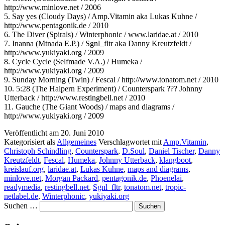
http://www.minlove.net / 2006
5. Say yes (Cloudy Days) / Amp.Vitamin aka Lukas Kuhne /
http://www.pentagonik.de / 2010
6. The Diver (Spirals) / Winterphonic / www.laridae.at / 2010
7. Inanna (Mtnada E.P.) / Sgnl_fltr aka Danny Kreutzfeldt /
http://www.yukiyaki.org / 2009
8. Cycle Cycle (Selfmade V.A.) / Humeka /
http://www.yukiyaki.org / 2009
9. Sunday Morning (Twin) / Fescal / http://www.tonatom.net / 2010
10. 5:28 (The Halpern Experiment) / Counterspark ??? Johnny
Utterback / http://www.restingbell.net / 2010
11. Gauche (The Giant Woods) / maps and diagrams /
http://www.yukiyaki.org / 2009
Veröffentlicht am
20. Juni 2010
Kategorisiert als
Allgemeines
Verschlagwortet mit
Amp.Vitamin
,
Christoph Schindling
,
Counterspark
,
D.Soul
,
Daniel Tischer
,
Danny
Kreutzfeldt
,
Fescal
,
Humeka
,
Johnny Utterback
,
klangboot
,
kreislauf.org
,
laridae.at
,
Lukas Kuhne
,
maps and diagrams
,
minlove.net
,
Morgan Packard
,
pentagonik.de
,
Phoenelai
,
readymedia
,
restingbell.net
,
Sgnl_fltr
,
tonatom.net
,
tropic-
netlabel.de
,
Winterphonic
,
yukiyaki.org
Suchen …