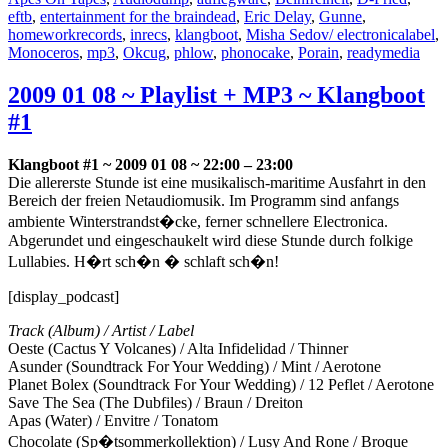
eftb
,
entertainment for the braindead
,
Eric Delay
,
Gunne
,
homeworkrecords
,
inrecs
,
klangboot
,
Misha Sedov/ electronicalabel
,
Monoceros
,
mp3
,
Okcug
,
phlow
,
phonocake
,
Porain
,
readymedia
2009 01 08 ~ Playlist + MP3 ~ Klangboot
#1
Klangboot #1 ~ 2009 01 08 ~ 22:00 – 23:00
Die allererste Stunde ist eine musikalisch-maritime Ausfahrt in den
Bereich der freien Netaudiomusik. Im Programm sind anfangs
ambiente Winterstrandst�cke, ferner schnellere Electronica.
Abgerundet und eingeschaukelt wird diese Stunde durch folkige
Lullabies. H�rt sch�n � schlaft sch�n!
[display_podcast]
Track (Album) / Artist / Label
Oeste (Cactus Y Volcanes) / Alta Infidelidad / Thinner
Asunder (Soundtrack For Your Wedding) / Mint / Aerotone
Planet Bolex (Soundtrack For Your Wedding) / 12 Peflet / Aerotone
Save The Sea (The Dubfiles) / Braun / Dreiton
Apas (Water) / Envitre / Tonatom
Chocolate (Sp�tsommerkollektion) / Lusy And Rone / Broque