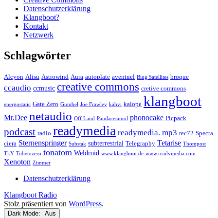
Datenschutzerklärung
Klangboot?
Kontakt
Netzwerk
Schlagwörter
Alcyon
Alisu
Astrowind
Aura
autoplate
aventuel
broque
Bing Satellites
creative commons
ccaudio
ccmusic
cretive commons
klangboot
Gate Zero
kalope
energostatic
Gumbel
Joe Frawley
kahvi
netaudio
Mr.Dee
phonocake
Picpack
Off Land
Pandacetamol
readymedia
podcast
readymedia. mp3
radio
rec72
Specta
Sternenspringer
Tetarise
subterrestrial
ciera
Telegraphy
Substak
Thompost
tonatom
Weldroid
TkY
Tobetozero
www.klangboot.de
www.readymedia.com
Xenoton
Zimmer
Datenschutzerklärung
Klangboot Radio
Stolz präsentiert von
WordPress
.
Dark Mode: