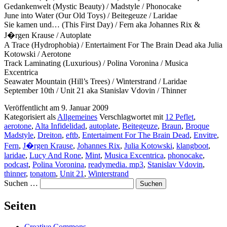
Gedankenwelt (Mystic Beauty) / Madstyle / Phonocake
June into Water (Our Old Toys) / Beitegeuze / Laridae
Sie kamen und… (This First Day) / Fern aka Johannes Rix &
J�rgen Krause / Autoplate
A Trace (Hydrophobia) / Entertaiment For The Brain Dead aka Julia
Kotowski / Aerotone
Track Laminating (Luxurious) / Polina Voronina / Musica
Excentrica
Seawater Mountain (Hill’s Trees) / Winterstrand / Laridae
September 10th / Unit 21 aka Stanislav Vdovin / Thinner
Veröffentlicht am
9. Januar 2009
Kategorisiert als
Allgemeines
Verschlagwortet mit
12 Peflet
,
aerotone
,
Alta Infidelidad
,
autoplate
,
Beitegeuze
,
Braun
,
Broque
Madstyle
,
Dreiton
,
eftb
,
Entertaiment For The Brain Dead
,
Envitre
,
Fern
,
J�rgen Krause
,
Johannes Rix
,
Julia Kotowski
,
klangboot
,
laridae
,
Lucy And Rone
,
Mint
,
Musica Excentrica
,
phonocake
,
podcast
,
Polina Voronina
,
readymedia. mp3
,
Stanislav Vdovin
,
thinner
,
tonatom
,
Unit 21
,
Winterstrand
Suchen …
Seiten
Creative Commons