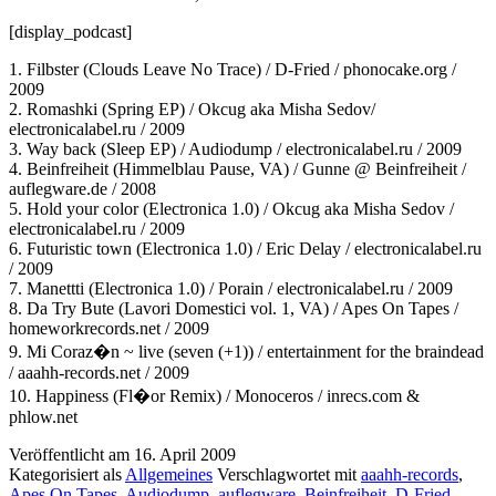
[display_podcast]
1. Filbster (Clouds Leave No Trace) / D-Fried / phonocake.org /
2009
2. Romashki (Spring EP) / Okcug aka Misha Sedov/
electronicalabel.ru / 2009
3. Way back (Sleep EP) / Audiodump / electronicalabel.ru / 2009
4. Beinfreiheit (Himmelblau Pause, VA) / Gunne @ Beinfreiheit /
auflegware.de / 2008
5. Hold your color (Electronica 1.0) / Okcug aka Misha Sedov /
electronicalabel.ru / 2009
6. Futuristic town (Electronica 1.0) / Eric Delay / electronicalabel.ru
/ 2009
7. Manettti (Electronica 1.0) / Porain / electronicalabel.ru / 2009
8. Da Try Bute (Lavori Domestici vol. 1, VA) / Apes On Tapes /
homeworkrecords.net / 2009
9. Mi Coraz�n ~ live (seven (+1)) / entertainment for the braindead
/ aaahh-records.net / 2009
10. Happiness (Fl�or Remix) / Monoceros / inrecs.com &
phlow.net
Veröffentlicht am
16. April 2009
Kategorisiert als
Allgemeines
Verschlagwortet mit
aaahh-records
,
Apes On Tapes
,
Audiodump
,
auflegware
,
Beinfreiheit
,
D-Fried
,