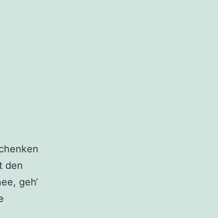
schenken
t den
ee, geh‘
e