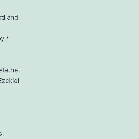
ard and
y /
ate.net
Ezekiel
ey