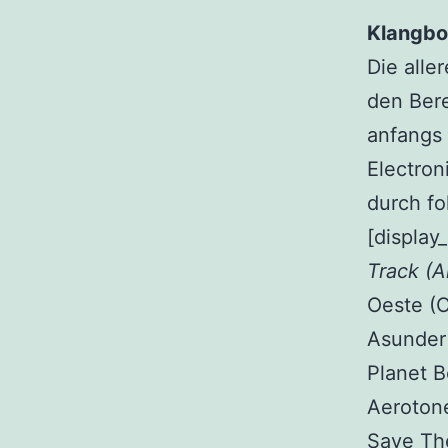
Klangbo
Die alle
den Bere
anfangs 
Electron
durch fo
[display
Track (A
Oeste (C
Asunder 
Planet B
Aeroton
Save The