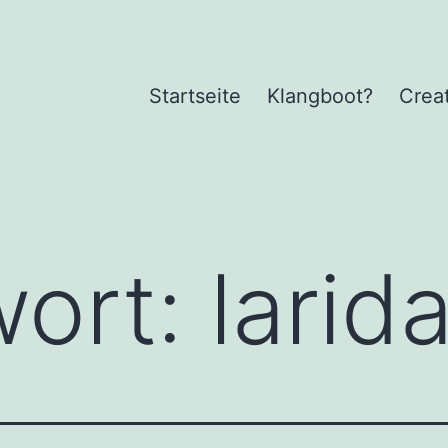
Startseite
Klangboot?
Crea
wort:
larid