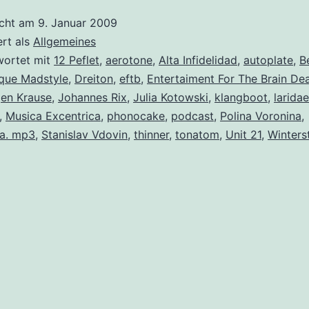
icht am
9. Januar 2009
ert als
Allgemeines
wortet mit
12 Peflet
,
aerotone
,
Alta Infidelidad
,
autoplate
,
B
que Madstyle
,
Dreiton
,
eftb
,
Entertaiment For The Brain De
en Krause
,
Johannes Rix
,
Julia Kotowski
,
klangboot
,
laridae
,
Musica Excentrica
,
phonocake
,
podcast
,
Polina Voronina
,
a. mp3
,
Stanislav Vdovin
,
thinner
,
tonatom
,
Unit 21
,
Winters