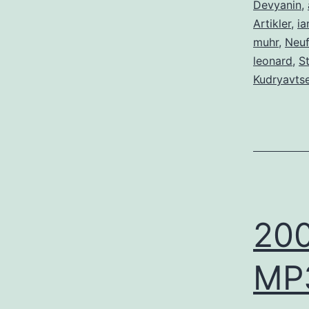
Devyanin
,
Artikler
,
i
muhr
,
Neuf
leonard
,
S
Kudryavts
200
MP3