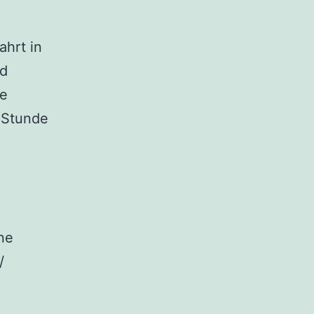
ahrt in
nd
re
 Stunde
ne
/