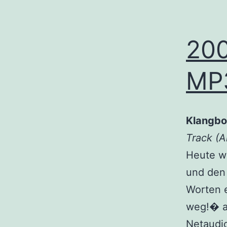
200
MP3
Klangbo
Track (A
Heute w
und den 
Worten 
weg!� au
Netaudi