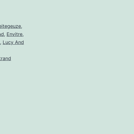
eitegeuze
,
ad
,
Envitre
,
,
Lucy And
trand