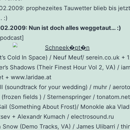
.02.2009: prophezeites Tauwetter blieb bis jetz
 :)
.02.2009: Nun ist doch alles weggetaut… :)
_podcast]
It’s Cold In Space) / Neuf Meuf/ serein.co.uk + 
’s Shadows (Their Finest Hour Vol 2, VA) / ia
t + www.laridae.at
l (soundtrack for your wedding) / muhr / aerot
(frozen fields ) / Sternenspringer / tonatom.net
Sail (Something About Frost)/ Monokle aka Vlad
sev + Alexandr Kumach / electrosound.ru
n Snow (Demo Tracks, VA) / James Ulibarri / thi