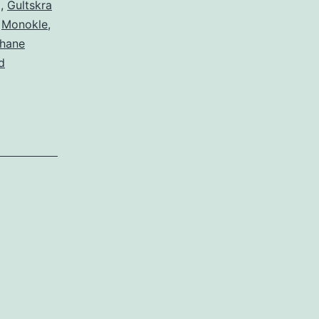
g
,
Gultskra
,
Monokle
,
phane
d