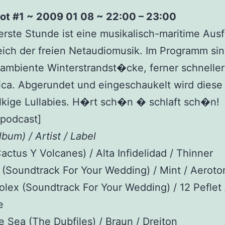
ot #1 ~ 2009 01 08 ~ 22:00 – 23:00
rerste Stunde ist eine musikalisch-maritime Ausf
ich der freien Netaudiomusik. Im Programm si
ambiente Winterstrandst�cke, ferner schnelle
ica. Abgerundet und eingeschaukelt wird diese
lkige Lullabies. H�rt sch�n � schlaft sch�n!
_podcast]
lbum) / Artist / Label
actus Y Volcanes) / Alta Infidelidad / Thinner
(Soundtrack For Your Wedding) / Mint / Aeroto
olex (Soundtrack For Your Wedding) / 12 Peflet 
e
 Sea (The Dubfiles) / Braun / Dreiton