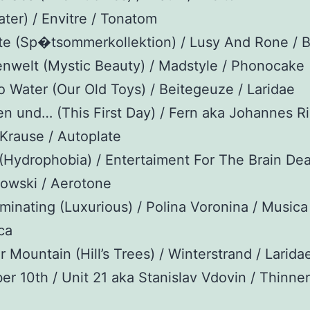
ter) / Envitre / Tonatom
te (Sp�tsommerkollektion) / Lusy And Rone / 
nwelt (Mystic Beauty) / Madstyle / Phonocake
o Water (Our Old Toys) / Beitegeuze / Laridae
n und… (This First Day) / Fern aka Johannes Ri
Krause / Autoplate
(Hydrophobia) / Entertaiment For The Brain De
towski / Aerotone
minating (Luxurious) / Polina Voronina / Musica
ca
 Mountain (Hill’s Trees) / Winterstrand / Larida
r 10th / Unit 21 aka Stanislav Vdovin / Thinner