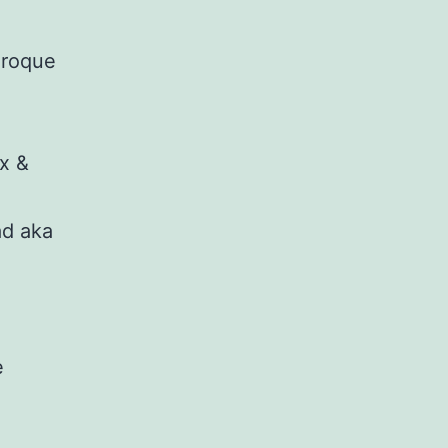
Broque
x &
ad aka
e