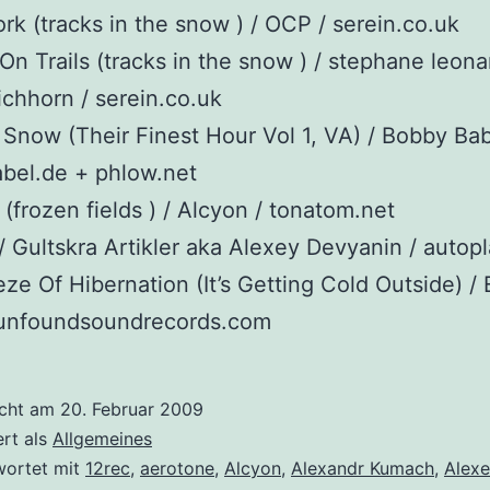
rk (tracks in the snow ) / OCP / serein.co.uk
On Trails (tracks in the snow ) / stephane leon
ichhorn / serein.co.uk
Snow (Their Finest Hour Vol 1, VA) / Bobby Bab
abel.de + phlow.net
 (frozen fields ) / Alcyon / tonatom.net
/ Gultskra Artikler aka Alexey Devyanin / autopl
ze Of Hibernation (It’s Getting Cold Outside) / 
 unfoundsoundrecords.com
icht am
20. Februar 2009
ert als
Allgemeines
wortet mit
12rec
,
aerotone
,
Alcyon
,
Alexandr Kumach
,
Alex