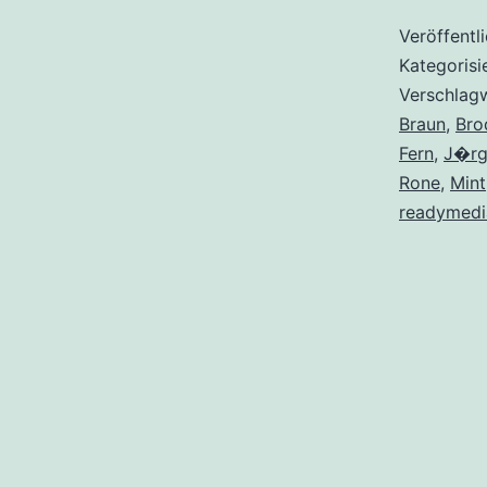
Veröffentl
Kategorisi
Verschlag
Braun
,
Bro
Fern
,
J�rg
Rone
,
Mint
readymedi