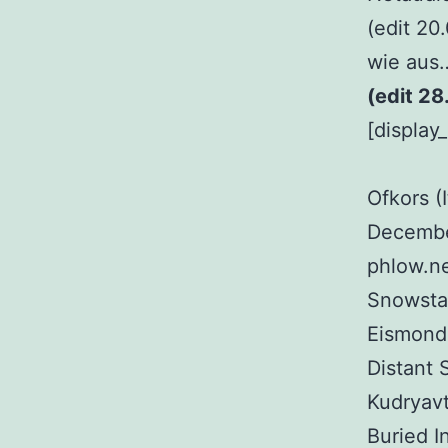
(edit 20
wie aus…
(edit 28
[display
Ofkors (
December
phlow.ne
Snowstal
Eismond 
Distant 
Kudryavt
Buried I