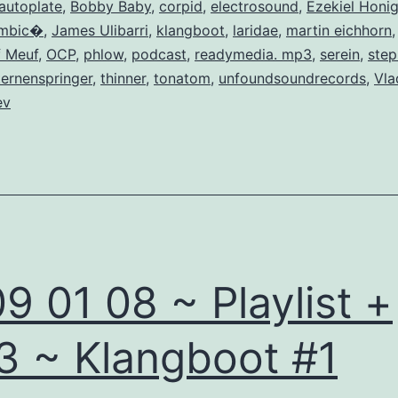
autoplate
,
Bobby Baby
,
corpid
,
electrosound
,
Ezekiel Honi
ambic�
,
James Ulibarri
,
klangboot
,
laridae
,
martin eichhorn
 Meuf
,
OCP
,
phlow
,
podcast
,
readymedia. mp3
,
serein
,
ste
ternenspringer
,
thinner
,
tonatom
,
unfoundsoundrecords
,
Vla
ev
9 01 08 ~ Playlist +
 ~ Klangboot #1