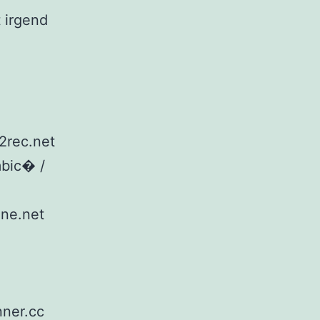
t irgend
12rec.net
mbic� /
one.net
nner.cc