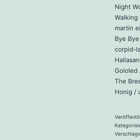
Night Wo
Walking 
martin e
Bye Bye 
corpid-l
Hallasan
Gololed 
The Bree
Honig /
Veröffentl
Kategorisi
Verschlag