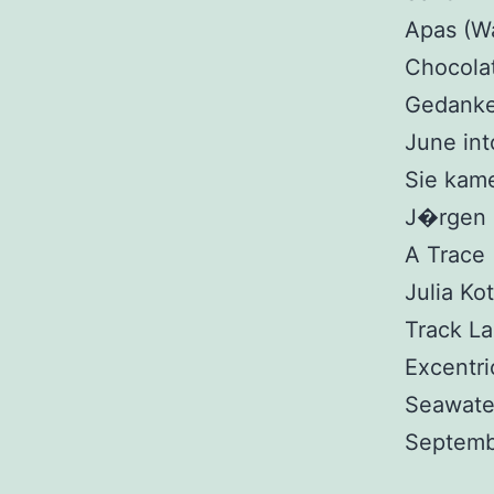
Apas (Wa
Chocola
Gedanke
June int
Sie kame
J�rgen 
A Trace 
Julia Ko
Track La
Excentri
Seawater
Septembe