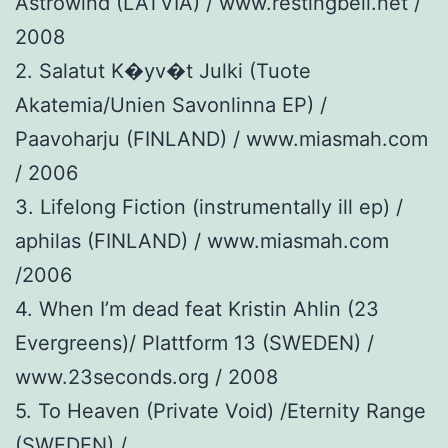
Astrowind (LATVIA) / www.restingbell.net /
2008
2. Salatut K�yv�t Julki (Tuote
Akatemia/Unien Savonlinna EP) /
Paavoharju (FINLAND) / www.miasmah.com
/ 2006
3. Lifelong Fiction (instrumentally ill ep) /
aphilas (FINLAND) / www.miasmah.com
/2006
4. When I’m dead feat Kristin Ahlin (23
Evergreens)/ Plattform 13 (SWEDEN) /
www.23seconds.org / 2008
5. To Heaven (Private Void) /Eternity Range
(SWEDEN) /