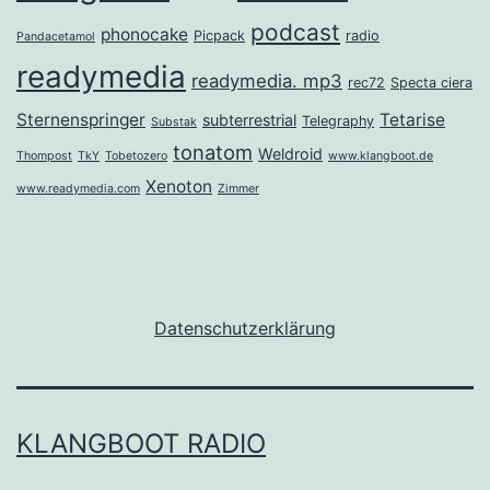
podcast
phonocake
Picpack
radio
Pandacetamol
readymedia
readymedia. mp3
rec72
Specta ciera
Sternenspringer
Tetarise
subterrestrial
Telegraphy
Substak
tonatom
Weldroid
Thompost
TkY
Tobetozero
www.klangboot.de
Xenoton
www.readymedia.com
Zimmer
Datenschutzerklärung
KLANGBOOT RADIO