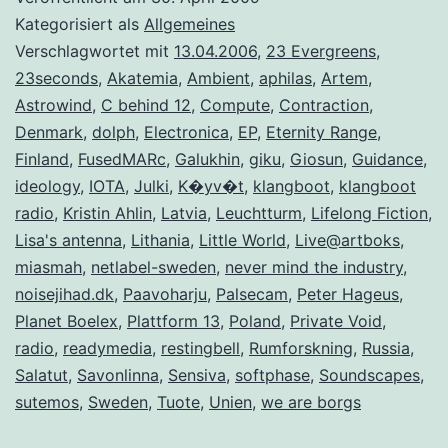
Kategorisiert als
Allgemeines
Verschlagwortet mit
13.04.2006
,
23 Evergreens
,
23seconds
,
Akatemia
,
Ambient
,
aphilas
,
Artem
,
Astrowind
,
C behind 12
,
Compute
,
Contraction
,
Denmark
,
dolph
,
Electronica
,
EP
,
Eternity Range
,
Finland
,
FusedMARc
,
Galukhin
,
giku
,
Giosun
,
Guidance
,
ideology
,
IOTA
,
Julki
,
K�yv�t
,
klangboot
,
klangboot
radio
,
Kristin Ahlin
,
Latvia
,
Leuchtturm
,
Lifelong Fiction
,
Lisa's antenna
,
Lithania
,
Little World
,
Live@artboks
,
miasmah
,
netlabel-sweden
,
never mind the industry
,
noisejihad.dk
,
Paavoharju
,
Palsecam
,
Peter Hageus
,
Planet Boelex
,
Plattform 13
,
Poland
,
Private Void
,
radio
,
readymedia
,
restingbell
,
Rumforskning
,
Russia
,
Salatut
,
Savonlinna
,
Sensiva
,
softphase
,
Soundscapes
,
sutemos
,
Sweden
,
Tuote
,
Unien
,
we are borgs