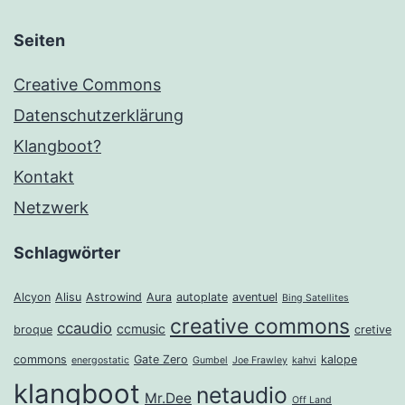
Seiten
Creative Commons
Datenschutzerklärung
Klangboot?
Kontakt
Netzwerk
Schlagwörter
Alcyon
Alisu
Astrowind
Aura
autoplate
aventuel
Bing Satellites
creative commons
ccaudio
ccmusic
broque
cretive
commons
Gate Zero
kalope
energostatic
Gumbel
Joe Frawley
kahvi
klangboot
netaudio
Mr.Dee
Off Land