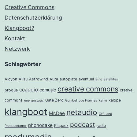
Creative Commons
Datenschutzerklärung
Klangboot?
Kontakt
Netzwerk
Schlagwörter
Alcyon
Alisu
Astrowind
Aura
autoplate
aventuel
Bing Satellites
creative commons
ccaudio
ccmusic
broque
cretive
commons
Gate Zero
kalope
energostatic
Gumbel
Joe Frawley
kahvi
klangboot
netaudio
Mr.Dee
Off Land
podcast
phonocake
Picpack
radio
Pandacetamol