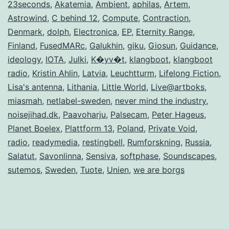
23seconds
,
Akatemia
,
Ambient
,
aphilas
,
Artem
,
Astrowind
,
C behind 12
,
Compute
,
Contraction
,
Denmark
,
dolph
,
Electronica
,
EP
,
Eternity Range
,
Finland
,
FusedMARc
,
Galukhin
,
giku
,
Giosun
,
Guidance
,
ideology
,
IOTA
,
Julki
,
K�yv�t
,
klangboot
,
klangboot
radio
,
Kristin Ahlin
,
Latvia
,
Leuchtturm
,
Lifelong Fiction
,
Lisa's antenna
,
Lithania
,
Little World
,
Live@artboks
,
miasmah
,
netlabel-sweden
,
never mind the industry
,
noisejihad.dk
,
Paavoharju
,
Palsecam
,
Peter Hageus
,
Planet Boelex
,
Plattform 13
,
Poland
,
Private Void
,
radio
,
readymedia
,
restingbell
,
Rumforskning
,
Russia
,
Salatut
,
Savonlinna
,
Sensiva
,
softphase
,
Soundscapes
,
sutemos
,
Sweden
,
Tuote
,
Unien
,
we are borgs