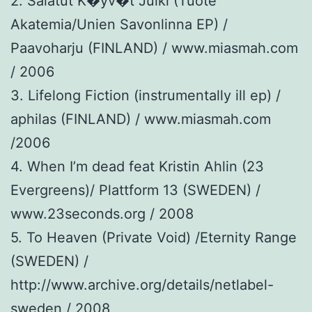
2. Salatut K�yv�t Julki (Tuote
Akatemia/Unien Savonlinna EP) /
Paavoharju (FINLAND) / www.miasmah.com
/ 2006
3. Lifelong Fiction (instrumentally ill ep) /
aphilas (FINLAND) / www.miasmah.com
/2006
4. When I’m dead feat Kristin Ahlin (23
Evergreens)/ Plattform 13 (SWEDEN) /
www.23seconds.org / 2008
5. To Heaven (Private Void) /Eternity Range
(SWEDEN) /
http://www.archive.org/details/netlabel-
sweden / 2008