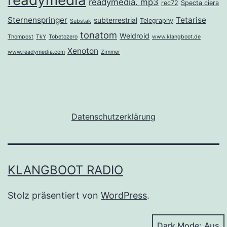
readymedia
readymedia. mp3
rec72
Specta ciera
Sternenspringer
Tetarise
subterrestrial
Telegraphy
Substak
tonatom
Weldroid
Thompost
TkY
Tobetozero
www.klangboot.de
Xenoton
www.readymedia.com
Zimmer
Datenschutzerklärung
KLANGBOOT RADIO
Stolz präsentiert von
WordPress
.
Dark Mode: