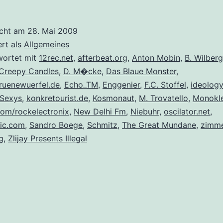
icht am
28. Mai 2009
ert als
Allgemeines
wortet mit
12rec.net
,
afterbeat.org
,
Anton Mobin
,
B. Wilberg
Creepy Candles
,
D. M�cke
,
Das Blaue Monster
,
ruenewuerfel.de
,
Echo_TM
,
Enggenier
,
F.C. Stoffel
,
ideology
 Sexys
,
konkretourist.de
,
Kosmonaut
,
M. Trovatello
,
Monokl
om/rockelectronix
,
New Delhi Fm
,
Niebuhr
,
oscilator.net
,
lic.com
,
Sandro Boege
,
Schmitz
,
The Great Mundane
,
zimme
g
,
Zlijay Presents Illegal