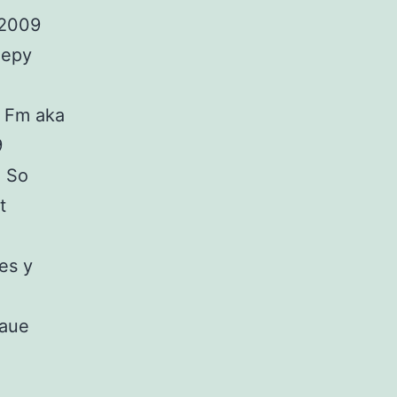
 2009
eepy
i Fm aka
9
. So
t
es y
laue