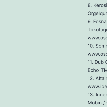
8. Keros
Orgelqu
9. Fosna
Trikotage
www.osci
10. Somn
www.osci
11. Dub 
Echo_TM
12. Alta
www.ide
13. Inn
Mobin /