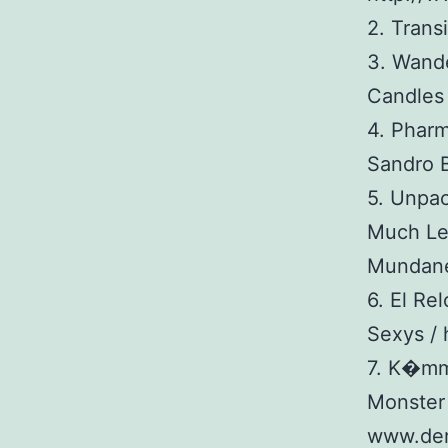
2. Trans
3. Wande
Candles
4. Pharm
Sandro 
5. Unpa
Much Lef
Mundane 
6. El Re
Sexys / 
7. K�mme
Monster 
www.der