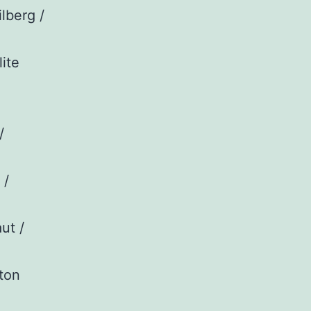
lberg /
lite
/
 /
ut /
ton