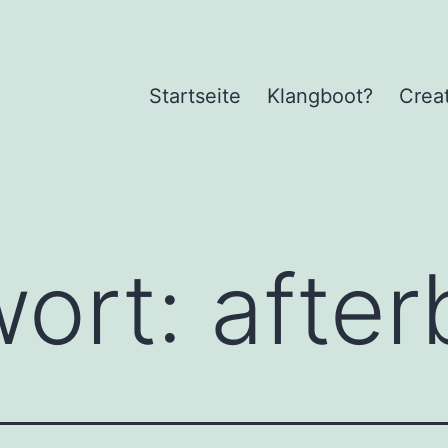
Startseite
Klangboot?
Crea
wort:
after