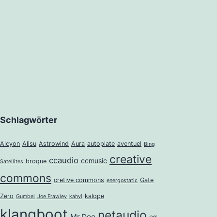
Schlagwörter
Alcyon
Alisu
Astrowind
Aura
autoplate
aventuel
Bing
creative
ccaudio
ccmusic
broque
Satellites
commons
cretive commons
Gate
energostatic
Zero
kalope
Gumbel
Joe Frawley
kahvi
klangboot
netaudio
Mr.Dee