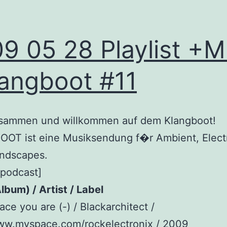
9 05 28 Playlist +
angboot #11
usammen und willkommen auf dem Klangboot!
OT ist eine Musiksendung f�r Ambient, Elect
ndscapes.
_podcast]
lbum) / Artist / Label
ace you are (-) / Blackarchitect /
www.myspace.com/rockelectronix / 2009