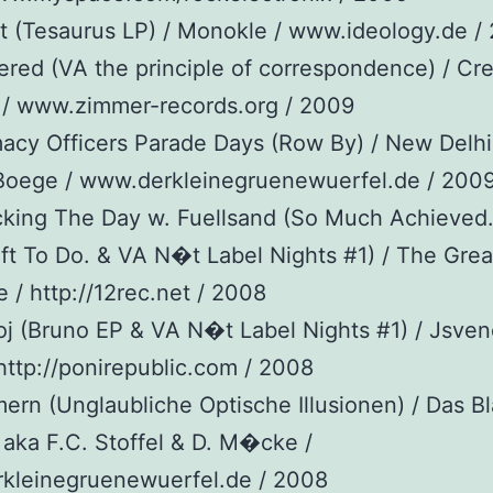
it (Tesaurus LP) / Monokle / www.ideology.de /
red (VA the principle of correspondence) / Cr
 / www.zimmer-records.org / 2009
acy Officers Parade Days (Row By) / New Delh
Boege / www.derkleinegruenewuerfel.de / 200
cking The Day w. Fuellsand (So Much Achieved
t To Do. & VA N�t Label Nights #1) / The Grea
/ http://12rec.net / 2008
loj (Bruno EP & VA N�t Label Nights #1) / Jsven
http://ponirepublic.com / 2008
rn (Unglaubliche Optische Illusionen) / Das B
aka F.C. Stoffel & D. M�cke /
kleinegruenewuerfel.de / 2008