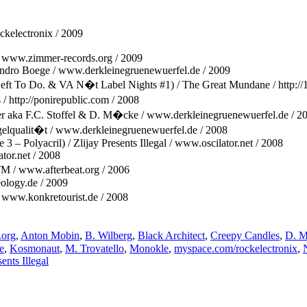
ckelectronix / 2009
 / www.zimmer-records.org / 2009
ndro Boege / www.derkleinegruenewuerfel.de / 2009
t To Do. & VA N�t Label Nights #1) / The Great Mundane / http://1
 http://ponirepublic.com / 2008
r aka F.C. Stoffel & D. M�cke / www.derkleinegruenewuerfel.de / 2
gelqualit�t / www.derkleinegruenewuerfel.de / 2008
 3 – Polyacril) / Zlijay Presents Illegal / www.oscilator.net / 2008
tor.net / 2008
M / www.afterbeat.org / 2006
eology.de / 2009
www.konkretourist.de / 2008
.org
,
Anton Mobin
,
B. Wilberg
,
Black Architect
,
Creepy Candles
,
D. 
e
,
Kosmonaut
,
M. Trovatello
,
Monokle
,
myspace.com/rockelectronix
,
sents Illegal