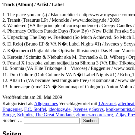
Track (Album) / Artist / Label
1. The place you are (-) / Blackarchitect / http://www.myspace.com/ro
2. Transit (Tesaurus LP) / Monokle / www.ideology.de / 2009
3. Wandered (VA the principle of correspondence) / Creepy Candles
4. Pharmacy Officers Parade Days (Row By) / New Delhi Fm aka Sa
5. Unpacking The Day w. Fuellsand (So Much Achieved. So Much Lef
6. El Reloj (Bruno EP & VA N�t Label Nights #1) / Jsvenes y Sexys /
7. K�mmern (Unglaubliche Optische Illusionen) / Das Blaue Monste
8. Kerosin / Schmitz & Niebuhr aka M. Trovatello & B. Wilberg / Or
9. Fosnal X i zestoka zulum radijacija sa Sihrona 3 (VA Elite Trikotage
10. Somnia (VA Elite Trikotage 3 – Viscose) / Enggenier / www.oscila
11. Dub Culture (Dub Culture & VA N�t Label Nights #1) / Echo_T
12. Altair15 (VA because best things are free) / Kosmonaut / www.id
13. Innersacpe (rmxCGN � Soundmap of Cologne) / Anton Mobin / 
Veröffentlicht am
28. Mai 2009
Kategorisiert als
Allgemeines
Verschlagwortet mit
12rec.net
,
afterbeat
Enggenier
,
F.C. Stoffel
,
ideology.de
,
Jsvenes y Sexys
,
konkretourist.d
Boege
,
Schmitz
,
The Great Mundane
,
zimmer-records.org
,
Zlijay Pre
Suchen …
Seiten