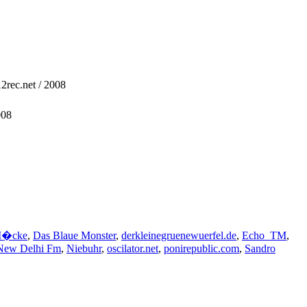
2rec.net / 2008
008
M�cke
,
Das Blaue Monster
,
derkleinegruenewuerfel.de
,
Echo_TM
,
New Delhi Fm
,
Niebuhr
,
oscilator.net
,
ponirepublic.com
,
Sandro