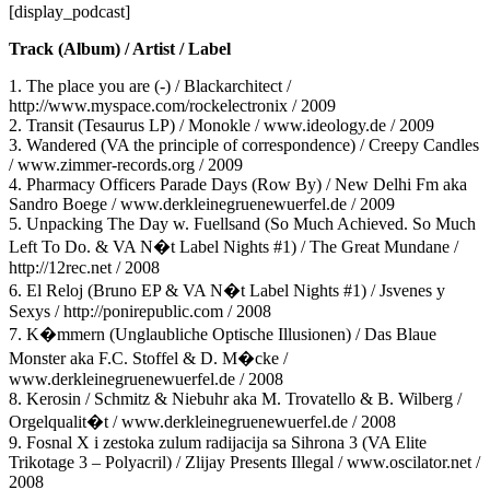
[display_podcast]
Track (Album) / Artist / Label
1. The place you are (-) / Blackarchitect /
http://www.myspace.com/rockelectronix / 2009
2. Transit (Tesaurus LP) / Monokle / www.ideology.de / 2009
3. Wandered (VA the principle of correspondence) / Creepy Candles
/ www.zimmer-records.org / 2009
4. Pharmacy Officers Parade Days (Row By) / New Delhi Fm aka
Sandro Boege / www.derkleinegruenewuerfel.de / 2009
5. Unpacking The Day w. Fuellsand (So Much Achieved. So Much
Left To Do. & VA N�t Label Nights #1) / The Great Mundane /
http://12rec.net / 2008
6. El Reloj (Bruno EP & VA N�t Label Nights #1) / Jsvenes y
Sexys / http://ponirepublic.com / 2008
7. K�mmern (Unglaubliche Optische Illusionen) / Das Blaue
Monster aka F.C. Stoffel & D. M�cke /
www.derkleinegruenewuerfel.de / 2008
8. Kerosin / Schmitz & Niebuhr aka M. Trovatello & B. Wilberg /
Orgelqualit�t / www.derkleinegruenewuerfel.de / 2008
9. Fosnal X i zestoka zulum radijacija sa Sihrona 3 (VA Elite
Trikotage 3 – Polyacril) / Zlijay Presents Illegal / www.oscilator.net /
2008