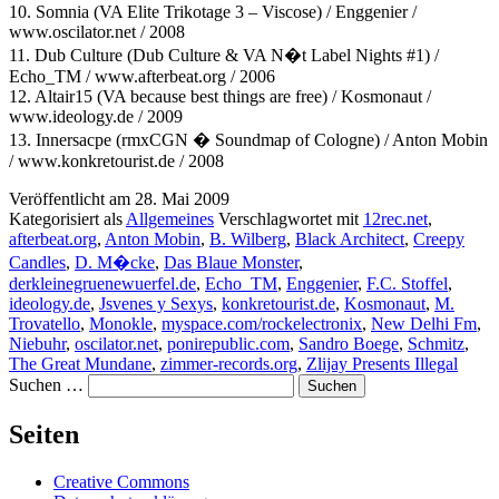
10. Somnia (VA Elite Trikotage 3 – Viscose) / Enggenier /
www.oscilator.net / 2008
11. Dub Culture (Dub Culture & VA N�t Label Nights #1) /
Echo_TM / www.afterbeat.org / 2006
12. Altair15 (VA because best things are free) / Kosmonaut /
www.ideology.de / 2009
13. Innersacpe (rmxCGN � Soundmap of Cologne) / Anton Mobin
/ www.konkretourist.de / 2008
Veröffentlicht am
28. Mai 2009
Kategorisiert als
Allgemeines
Verschlagwortet mit
12rec.net
,
afterbeat.org
,
Anton Mobin
,
B. Wilberg
,
Black Architect
,
Creepy
Candles
,
D. M�cke
,
Das Blaue Monster
,
derkleinegruenewuerfel.de
,
Echo_TM
,
Enggenier
,
F.C. Stoffel
,
ideology.de
,
Jsvenes y Sexys
,
konkretourist.de
,
Kosmonaut
,
M.
Trovatello
,
Monokle
,
myspace.com/rockelectronix
,
New Delhi Fm
,
Niebuhr
,
oscilator.net
,
ponirepublic.com
,
Sandro Boege
,
Schmitz
,
The Great Mundane
,
zimmer-records.org
,
Zlijay Presents Illegal
Suchen …
Seiten
Creative Commons